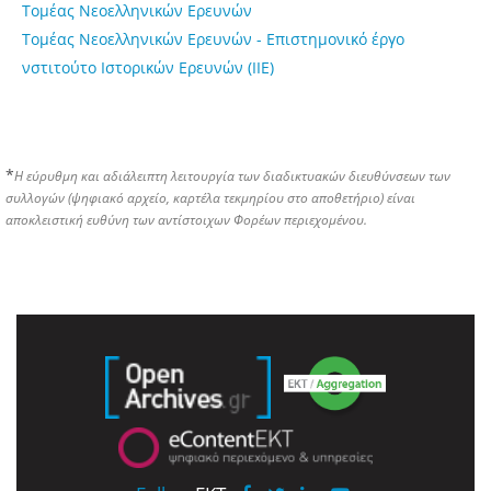
Τομέας Νεοελληνικών Ερευνών
Τομέας Νεοελληνικών Ερευνών - Επιστημονικό έργο
νστιτούτο Ιστορικών Ερευνών (ΙΙΕ)
*
Η εύρυθμη και αδιάλειπτη λειτουργία των διαδικτυακών διευθύνσεων των
συλλογών (ψηφιακό αρχείο, καρτέλα τεκμηρίου στο αποθετήριο) είναι
αποκλειστική ευθύνη των αντίστοιχων Φορέων περιεχομένου.