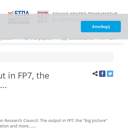
Αποδοχή
χετικά
Για φορείς
Επικοινωνία
ΕΛ
•
EN
 in FP7, the
….
Research Council: The output in FP7, the "big picture"
pation and more…….