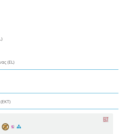
L)
ας (EL)
(ΕΚΤ)
ς