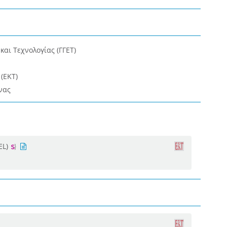
και Τεχνολογίας (ΓΓΕΤ)
(ΕΚΤ)
νας
EL)