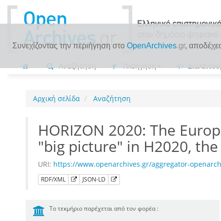
Συνεχίζοντας την περιήγηση στο
OpenArchives
.gr
, αποδέχε
Αναζήτηση
Πλοήγηση
Διαλειτου
Αρχική σελίδα
Αναζήτηση
HORIZON 2020: The Europea
"big picture" in H2020, t
URI:
https://www.openarchives.gr/aggregator-openarc
RDF/XML
JSON-LD
Το τεκμήριο παρέχεται από τον φορέα :