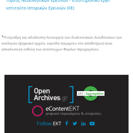
Τομέας Νεοελληνικών Ερευνών - Επιστημονικό έργο
νστιτούτο Ιστορικών Ερευνών (ΙΙΕ)
*
Η εύρυθμη και αδιάλειπτη λειτουργία των διαδικτυακών διευθύνσεων των
συλλογών (ψηφιακό αρχείο, καρτέλα τεκμηρίου στο αποθετήριο) είναι
αποκλειστική ευθύνη των αντίστοιχων Φορέων περιεχομένου.
Follow
EKT