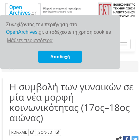
Συνεχίζοντας την περιήγηση στο
OpenArchives
.gr
, αποδέχεστε τη χρήση cookies
Μάθετε περισσότερα
Toggle
navigat
Αποδοχή
Αρχική σελίδα
Αναζήτηση
Η συμβολή των γυναικών σε
μία νέα μορφή
κοινωνικότητας (17ος–18ος
αιώνας)
RDF/XML
JSON-LD