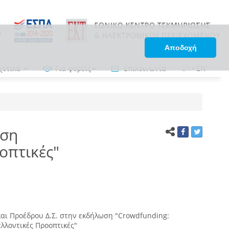
Αποδοχή
χετικά
Για φορείς
Επικοινωνία
ΕΛ
•
EN
ωση
οπτικές"
και Προέδρου Δ.Σ. στην εκδήλωση "Crowdfunding:
λοντικές Προοπτικές"