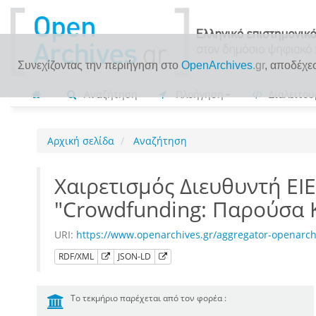
Συνεχίζοντας την περιήγηση στο
OpenArchives
.gr
, αποδέχε
Αναζήτηση
Πλοήγηση
Διαλειτου
Αρχική σελίδα
Αναζήτηση
Χαιρετισμός Διευθυντή ΕΙ
"Crowdfunding: Παρούσα 
URI:
https://www.openarchives.gr/aggregator-openarc
RDF/XML
JSON-LD
Το τεκμήριο παρέχεται από τον φορέα :