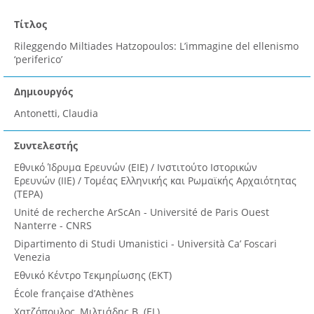
Τίτλος
Rileggendo Miltiades Hatzopoulos: L’immagine del ellenismo
‘periferico’
Δημιουργός
Antonetti, Claudia
Συντελεστής
Εθνικό Ίδρυμα Ερευνών (ΕΙΕ) / Ινστιτούτο Ιστορικών
Ερευνών (ΙΙΕ) / Τομέας Ελληνικής και Ρωμαϊκής Αρχαιότητας
(ΤΕΡΑ)
Unité de recherche ArScAn - Université de Paris Ouest
Nanterre - CNRS
Dipartimento di Studi Umanistici - Università Ca’ Foscari
Venezia
Εθνικό Κέντρο Τεκμηρίωσης (ΕΚΤ)
École française d’Athènes
Χατζόπουλος, Μιλτιάδης Β. (EL)