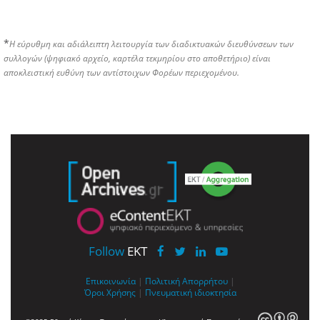
*
Η εύρυθμη και αδιάλειπτη λειτουργία των διαδικτυακών διευθύνσεων των
συλλογών (ψηφιακό αρχείο, καρτέλα τεκμηρίου στο αποθετήριο) είναι
αποκλειστική ευθύνη των αντίστοιχων Φορέων περιεχομένου.
Follow
EKT
Επικοινωνία
|
Πολιτική Απορρήτου
|
Όροι Χρήσης
|
Πνευματική ιδιοκτησία