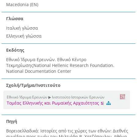
Macedonia (EN)
Γλώσσα
Ιταλική γλώσσα
Ελληνική γλώσσα
Εκδότης
Εθνικό Ίδρυμα Ερευνών. Εθνικό Κέντρο
ΤεκμηρίωσηςNational Hellenic Research Foundation.
National Documentation Center
Σχολή/Τμήμα/Ινστιτούτο
Εθνικό Ίδρυμα Ερευνών ▶ Ινστιτούτο Ιστορικών Ερευνών
Τομέας Ελληνικής και Ρωμαϊκής Αρχαιότητος
Πηγή
Βορειοελλαδικά: Ιστορίες από τις χώρες των εθνών: Διεθνές
συνέδριο προς τιμήν του Μιλτιάδη Β. Χατζόπουλου, Αθήνα,