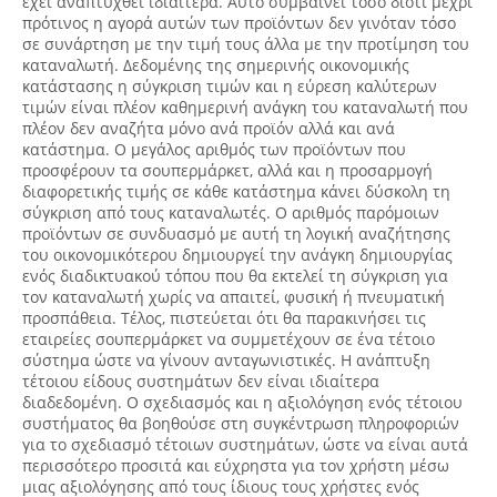
έχει αναπτυχθεί ιδιαίτερα. Αυτό συμβαίνει τόσο διότι μέχρι
πρότινος η αγορά αυτών των προϊόντων δεν γινόταν τόσο
σε συνάρτηση με την τιμή τους άλλα με την προτίμηση του
καταναλωτή. Δεδομένης της σημερινής οικονομικής
κατάστασης η σύγκριση τιμών και η εύρεση καλύτερων
τιμών είναι πλέον καθημερινή ανάγκη του καταναλωτή που
πλέον δεν αναζήτα μόνο ανά προϊόν αλλά και ανά
κατάστημα. Ο μεγάλος αριθμός των προϊόντων που
προσφέρουν τα σουπερμάρκετ, αλλά και η προσαρμογή
διαφορετικής τιμής σε κάθε κατάστημα κάνει δύσκολη τη
σύγκριση από τους καταναλωτές. Ο αριθμός παρόμοιων
προϊόντων σε συνδυασμό με αυτή τη λογική αναζήτησης
του οικονομικότερου δημιουργεί την ανάγκη δημιουργίας
ενός διαδικτυακού τόπου που θα εκτελεί τη σύγκριση για
τον καταναλωτή χωρίς να απαιτεί, φυσική ή πνευματική
προσπάθεια. Τέλος, πιστεύεται ότι θα παρακινήσει τις
εταιρείες σουπερμάρκετ να συμμετέχουν σε ένα τέτοιο
σύστημα ώστε να γίνουν ανταγωνιστικές. Η ανάπτυξη
τέτοιου είδους συστημάτων δεν είναι ιδιαίτερα
διαδεδομένη. Ο σχεδιασμός και η αξιολόγηση ενός τέτοιου
συστήματος θα βοηθούσε στη συγκέντρωση πληροφοριών
για το σχεδιασμό τέτοιων συστημάτων, ώστε να είναι αυτά
περισσότερο προσιτά και εύχρηστα για τον χρήστη μέσω
μιας αξιολόγησης από τους ίδιους τους χρήστες ενός