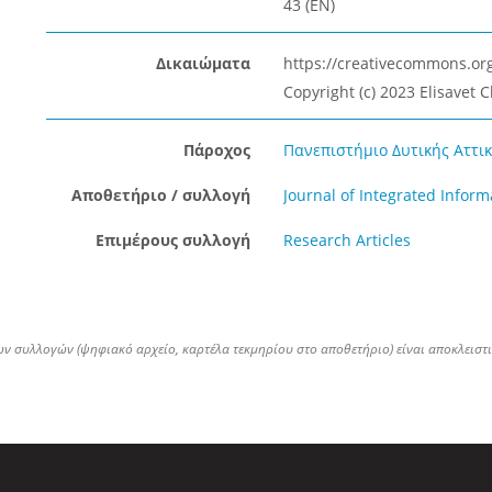
43 (EN)
Δικαιώματα
https://creativecommons.org
Copyright (c) 2023 Elisavet 
Πάροχος
Πανεπιστήμιο Δυτικής Αττική
Αποθετήριο / συλλογή
Journal of Integrated Info
Επιμέρους συλλογή
Research Articles
ων συλλογών (ψηφιακό αρχείο, καρτέλα τεκμηρίου στο αποθετήριο) είναι αποκλειστ