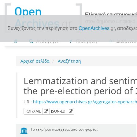
Συνεχίζοντας την περιήγηση στο
OpenArchives
.gr
, αποδέχε
Αναζήτηση
Πλοήγηση
Διαλειτου
Αρχική σελίδα
Αναζήτηση
Lemmatization and sentime
the pre-election period of
URI:
https://www.openarchives.gr/aggregator-openarc
RDF/XML
JSON-LD
Το τεκμήριο παρέχεται από τον φορέα :