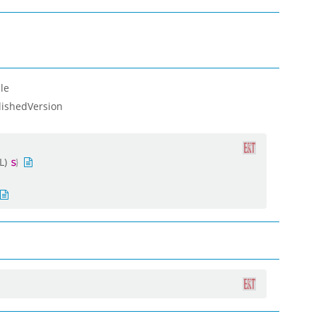
le
lishedVersion
L)