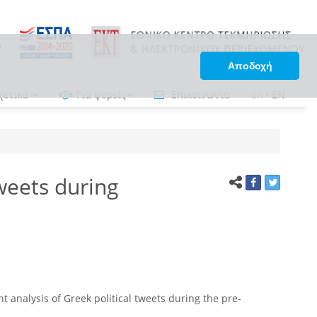
Αποδοχή
χετικά
Για φορείς
Επικοινωνία
ΕΛ
•
EN
weets during
 analysis of Greek political tweets during the pre-