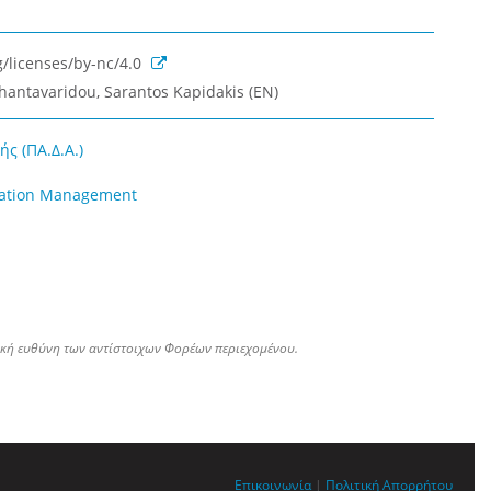
/licenses/by-nc/4.0
Chantavaridou, Sarantos Kapidakis (EN)
ς (ΠΑ.Δ.Α.)
rmation Management
ική ευθύνη των αντίστοιχων Φορέων περιεχομένου.
Επικοινωνία
|
Πολιτική Απορρήτου