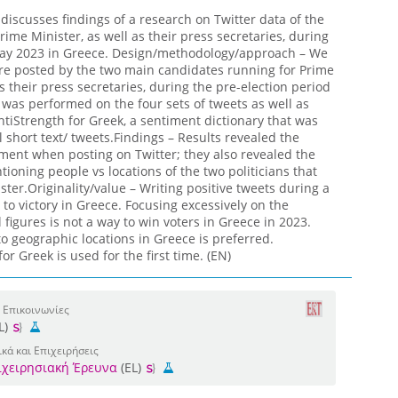
iscusses findings of a research on Twitter data of the
rime Minister, as well as their press secretaries, during
 May 2023 in Greece. Design/methodology/approach – We
ere posted by the two main candidates running for Prime
s their press secretaries, during the pre-election period
was performed on the four sets of tweets as well as
tiStrength for Greek, a sentiment dictionary that was
l short text/ tweets.Findings – Results revealed the
iment when posting on Twitter; they also revealed the
ioning people vs locations of the two politicians that
ter.Originality/value – Writing positive tweets during a
 to victory in Greece. Focusing excessively on the
 figures is not a way to win voters in Greece in 2023.
o geographic locations in Greece is preferred.
r Greek is used for the first time. (EN)
 Επικοινωνίες
L)
κά και Επιχειρήσεις
πιχειρησιακή Έρευνα
(EL)