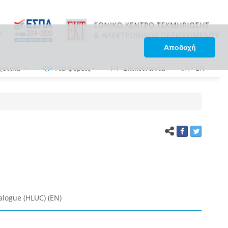
Αποδοχή
χετικά
Για φορείς
Επικοινωνία
ΕΛ
•
EN
alogue (HLUC) (EN)