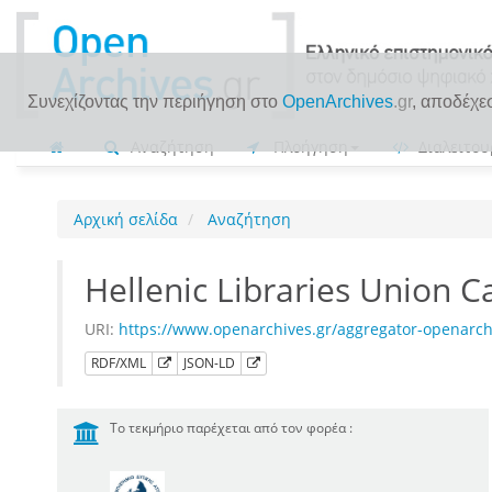
Συνεχίζοντας την περιήγηση στο
OpenArchives
.gr
, αποδέχε
Αναζήτηση
Πλοήγηση
Διαλειτου
Αρχική σελίδα
Αναζήτηση
Hellenic Libraries Union 
URI:
https://www.openarchives.gr/aggregator-openarc
RDF/XML
JSON-LD
Το τεκμήριο παρέχεται από τον φορέα :