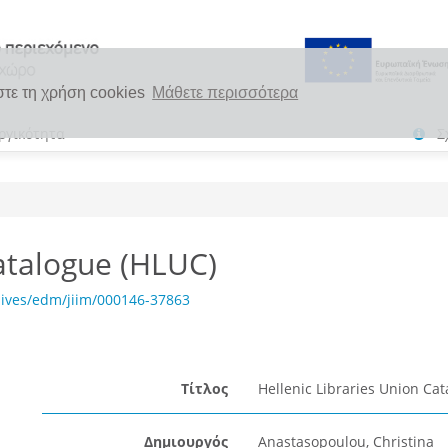
στε τη χρήση cookies
Μάθετε περισσότερα
ργικότητα
Σ
Catalogue (HLUC)
hives/edm/jiim/000146-37863
Τίτλος
Hellenic Libraries Union Cat
Δημιουργός
Anastasopoulou, Christina