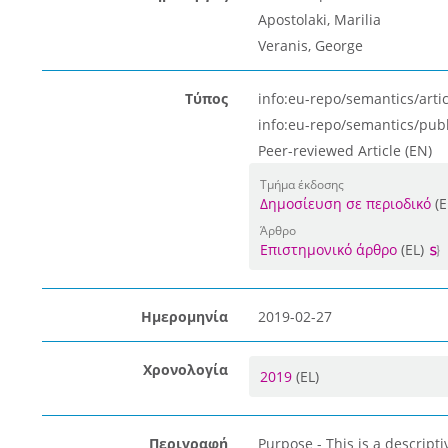
Apostolaki, Marilia
Veranis, George
Τύπος
info:eu-repo/semantics/artic
info:eu-repo/semantics/pub
Peer-reviewed Article (EN)
Τμήμα έκδοσης
Δημοσίευση σε περιοδικό
(E
Άρθρο
Επιστημονικό άρθρο
(EL)
Ημερομηνία
2019-02-27
Χρονολογία
2019
(EL)
Περιγραφή
Purpose - This is a descript