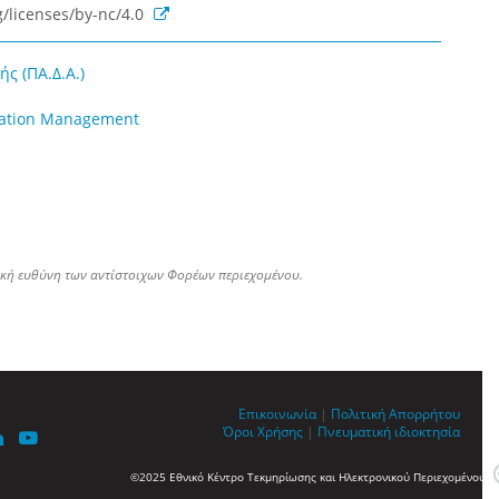
/licenses/by-nc/4.0
ς (ΠΑ.Δ.Α.)
rmation Management
ική ευθύνη των αντίστοιχων Φορέων περιεχομένου.
Επικοινωνία
|
Πολιτική Απορρήτου
Όροι Χρήσης
|
Πνευματική ιδιοκτησία
©2025 Εθνικό Κέντρο Τεκμηρίωσης και Ηλεκτρονικού Περιεχομένου