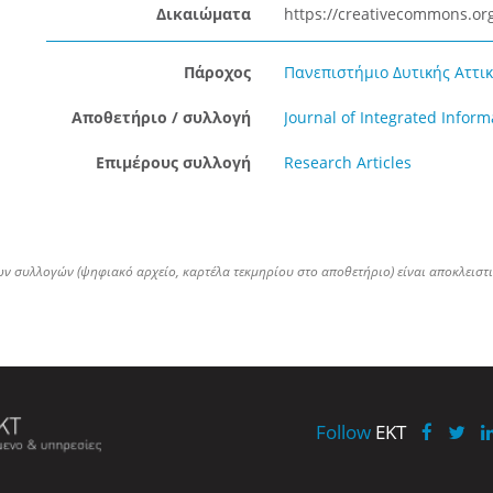
Δικαιώματα
https://creativecommons.org
Πάροχος
Πανεπιστήμιο Δυτικής Αττική
Αποθετήριο / συλλογή
Journal of Integrated Info
Επιμέρους συλλογή
Research Articles
ων συλλογών (ψηφιακό αρχείο, καρτέλα τεκμηρίου στο αποθετήριο) είναι αποκλειστ
Follow
EKT