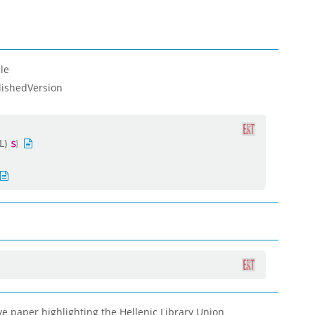
le
lishedVersion
L)
ive paper highlighting the Hellenic Library Union