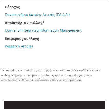
Πάροχος
Πανεπιστήμιο Δυτικής Αττικής (ΠΑ.Δ.Α.)
Αποθετήριο / συλλογή
Journal of Integrated Information Management
Επιμέρους συλλογή
Research Articles
*
Η εύρυθμη και αδιάλειπτη λειτουργία των διαδικτυακών διευθύνσεων των
συλλογών (ψηφιακό αρχείο, καρτέλα τεκμηρίου στο αποθετήριο) είναι
αποκλειστική ευθύνη των αντίστοιχων Φορέων περιεχομένου.