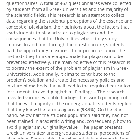
questionnaires. A total of 467 questionnaires were collected
by students from all Greek Universities and the majority of
the scientific fields. This research is an attempt to collect
data regarding the students' perceptions of the essence and
concept of plagiarism, their opinions about the factors that
lead students to plagiarize or to plagiarism and the
consequences that the Universities where they study
impose. In addition, through the questionnaire, students
had the opportunity to express their proposals about the
methods they think are appropriate for plagiarism to be
prevented effectively. The main objective of this research is
to portray the extent of the problem of plagiarism in Greek
Universities. Additionally, it aims to contribute to the
problem’s solution and create the necessary policies and
mixture of methods that will lead to the required education
for students to avoid plagiarism. Findings – The research
revealed various valuable findings. It is worth pointing out
that the vast majority of the undergraduate students replied
that they knew the term plagiarism (98,3%). On the other
hand, below half the student population said they had not
been trained in academic writing and, consequently, how to
avoid plagiarism. Originality/value - The paper presents
Greek Universities' undergraduate students' perceptions of
plagiarism. Remarkably, the collected data outcome is from