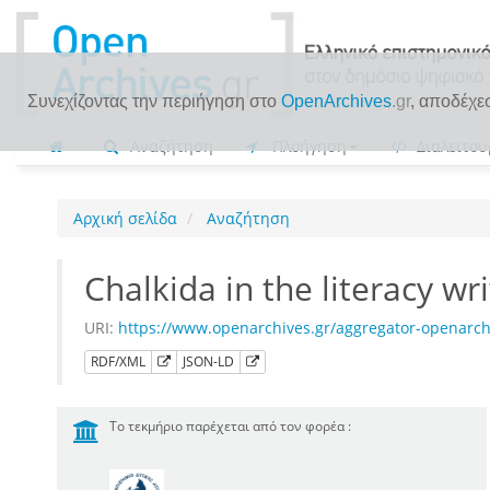
Συνεχίζοντας την περιήγηση στο
OpenArchives
.gr
, αποδέχε
Αναζήτηση
Πλοήγηση
Διαλειτου
Αρχική σελίδα
Αναζήτηση
Chalkida in the literacy wri
URI:
https://www.openarchives.gr/aggregator-openarc
RDF/XML
JSON-LD
Το τεκμήριο παρέχεται από τον φορέα :