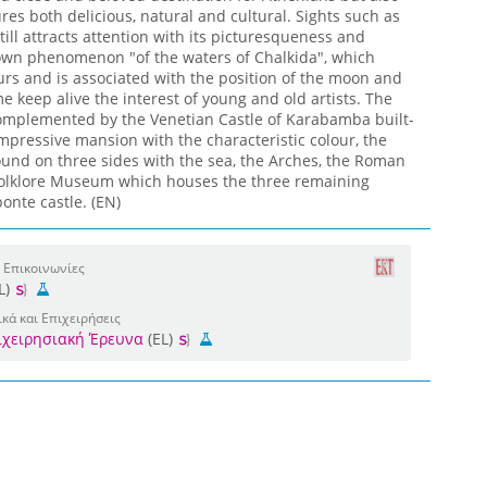
es both delicious, natural and cultural. Sights such as
till attracts attention with its picturesqueness and
nown phenomenon "of the waters of Chalkida", which
urs and is associated with the position of the moon and
e keep alive the interest of young and old artists. The
complemented by the Venetian Castle of Karabamba built-
mpressive mansion with the characteristic colour, the
ound on three sides with the sea, the Arches, the Roman
 Folklore Museum which houses the three remaining
onte castle. (EN)
 Επικοινωνίες
L)
κά και Επιχειρήσεις
πιχειρησιακή Έρευνα
(EL)