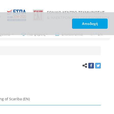
Αποδοχή
χετικά
Για φορείς
Επικοινωνία
ΕΛ
•
EN
ing of Scariba (EN)