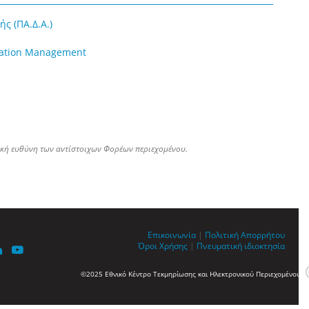
ς (ΠΑ.Δ.Α.)
rmation Management
ική ευθύνη των αντίστοιχων Φορέων περιεχομένου.
Επικοινωνία
|
Πολιτική Απορρήτου
Όροι Χρήσης
|
Πνευματική ιδιοκτησία
©2025 Εθνικό Κέντρο Τεκμηρίωσης και Ηλεκτρονικού Περιεχομένου