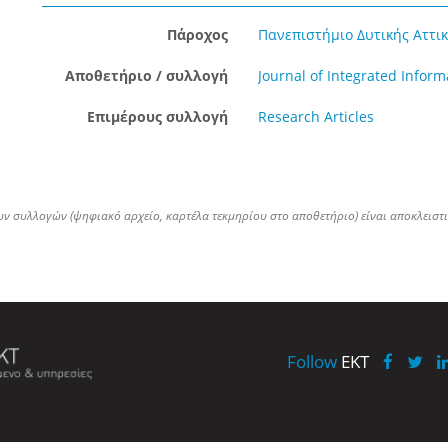
Πάροχος
Πανεπιστήμιο Δυτικής Αττική
Αποθετήριο / συλλογή
Journal of Integrated Info
Επιμέρους συλλογή
Research Articles
ων συλλογών (ψηφιακό αρχείο, καρτέλα τεκμηρίου στο αποθετήριο) είναι αποκλειστ
Follow
EKT