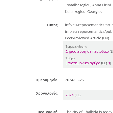
Tsatalbasoglou, Anna Eirini
Koltsikoglou, Georgios
Τύπος
info:eu-repo/semantics/artic
info:eu-repo/semantics/pub
Peer-reviewed Article (EN)
Τμήμα έκδοσης
Δημοσίευση σε περιοδικό
(E
Άρθρο
Επιστημονικό άρθρο
(EL)
Ημερομηνία
2024-05-26
Χρονολογία
2024
(EL)
Περιγραφή
The city of Chalkida is toda