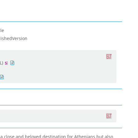
le
lishedVersion
L)
y a close and beloved destination for Athenians but also