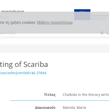
στε τη χρήση cookies
Μάθετε περισσότερα
ργικότητα
Σ
ting of Scariba
hives/edm/jiim/000146-37894
Τίτλος
Chalkida in the literacy writ
Δημιουργός
Manola, Maria