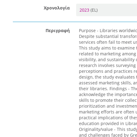
Χρονολογία
2023
(EL)
Περιγραφή
Purpose - Libraries worldwid
Despite substantial transfo
services often fail to meet 
This study aims to examine t
related to marketing among 
visibility, and sustainabilit
research involves surveying 
perceptions and practices r
design, the study evaluates 
assessed marketing skills, a
their libraries. Findings - T
acknowledge the importance
skills to promote their collec
prioritization and investme
marketing efforts are often
practical implications of the
education provided in Libra
Originality/value - This stu
and challenges faced by Gree