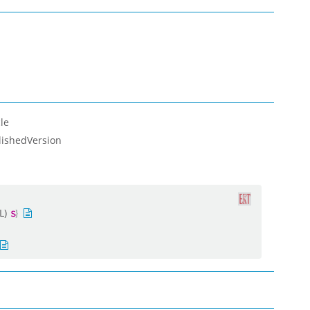
le
lishedVersion
L)