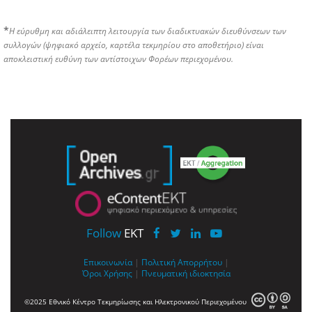
*
Η εύρυθμη και αδιάλειπτη λειτουργία των διαδικτυακών διευθύνσεων των
συλλογών (ψηφιακό αρχείο, καρτέλα τεκμηρίου στο αποθετήριο) είναι
αποκλειστική ευθύνη των αντίστοιχων Φορέων περιεχομένου.
Follow
EKT
Επικοινωνία
|
Πολιτική Απορρήτου
|
Όροι Χρήσης
|
Πνευματική ιδιοκτησία
©2025 Εθνικό Κέντρο Τεκμηρίωσης και Ηλεκτρονικού Περιεχομένου