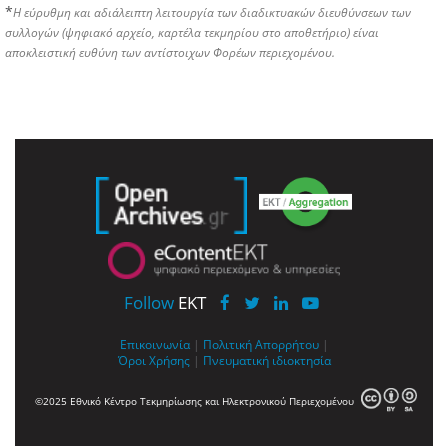
*
Η εύρυθμη και αδιάλειπτη λειτουργία των διαδικτυακών διευθύνσεων των
συλλογών (ψηφιακό αρχείο, καρτέλα τεκμηρίου στο αποθετήριο) είναι
αποκλειστική ευθύνη των αντίστοιχων Φορέων περιεχομένου.
Follow
EKT
Επικοινωνία
|
Πολιτική Απορρήτου
|
Όροι Χρήσης
|
Πνευματική ιδιοκτησία
©2025 Εθνικό Κέντρο Τεκμηρίωσης και Ηλεκτρονικού Περιεχομένου