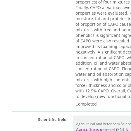
properties) of four mixture
Finally, CAPO at various leve
properties were evaluated. 
moisture, fat and proteins 
of proportion of CAPO cause
mixtures with free and bou
phenolics is significant hig
of CAPO were also revealed. 
improved its foaming capacit
negatively. A significant de
in concentration of CAPO, wh
addition, oil and water abso
concentration of CAPO. Flou
water and oil absorption cap
mixtures with high contents 
force), thickness and color o
with 12.5% CAPO. Overall, C
to develop new functional f
Completed
Scientific field
Agricultural and Veterinary Scienc
Agriculture, general
(EN)