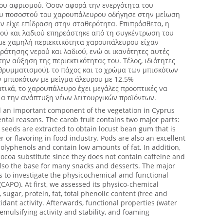
ου αφρισμού. Όσον αφορά την ενεργότητα του
ου ποσοστού του χαρουπάλευρου οδήγησε στην μείωση
εν είχε επίδραση στην σταθερότητα. Επιπρόσθετα, η
ού και λαδιού επηρεάστηκε από τη συγκέντρωση του
ε χαμηλή περιεκτικότητα χαρουπάλευρου είχαν
άτησης νερού και λαδιού, ενώ οι ικανότητες αυτές
ην αύξηση της περιεκτικότητας του. Τέλος, ιδιότητες
θρυμματισμού), το πάχος και το χρώμα των μπισκότων
ν μπισκότων με μείγμα άλευρου με 12.5%
ικά, το χαρουπάλευρο έχει μεγάλες προοπτικές να
ια την ανάπτυξη νέων λειτουργικών προϊόντων.
d an important component of the vegetation in Cyprus
tal reasons. The carob fruit contains two major parts:
 seeds are extracted to obtain locust bean gum that is
r or flavoring in food industry. Pods are also an excellent
polyphenols and contain low amounts of fat. In addition,
ocoa substitute since they does not contain caffeine and
lso the base for many snacks and desserts. The major
s to investigate the physicochemical amd functional
CAPO). At first, we assessed its physico-chemical
sugar, protein, fat, total phenolic content (free and
idant activity. Afterwards, functional properties (water
emulsifying activity and stability, and foaming