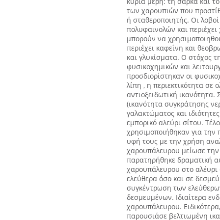
κύρια μέρη: τη σάρκα και το
των χαρουπιών που προστί
ή σταθεροποιητής. Οι λοβοί
πολυφαινολών και περιέχει 
μπορούν να χρησιμοποιηθού
περιέχει καφεΐνη και θεοβρ
και γλυκίσματα. Ο στόχος 
φυσικοχημικών και λειτουρ
προσδιορίστηκαν οι φυσικοχ
λίπη , η περιεκτικότητα σε ο
αντιοξειδωτική ικανότητα. Σ
(ικανότητα συγκράτησης νερ
γαλακτώματος και ιδιότητε
εμπορικό αλεύρι σίτου. Τέλ
χρησιμοποιήθηκαν για την 
υφή τους με την χρήση ανα
χαρουπάλευρου μείωσε την 
παρατηρήθηκε δραματική α
χαρουπάλευρου στο αλέυρι 
ελεύθερα όσο και σε δεσμεύ
συγκέντρωση των ελεύθερων
δεσμευμένων. Ιδιαίτερα ενδι
χαρουπάλευρου. Ειδικότερα
παρουσιάσε βελτιωμένη ικα