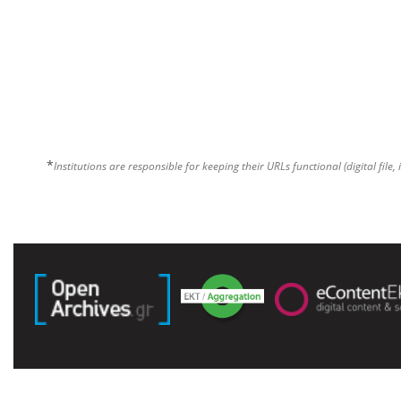
*
Institutions are responsible for keeping their URLs functional (digital file, 