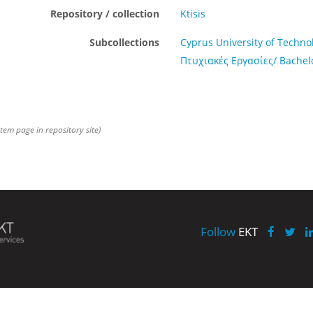
Repository / collection
Ktisis
Subcollections
Cyprus University of Techno
Πτυχιακές Εργασίες/ Bachel
item page in repository site)
Follow
EKT