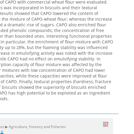
s of CAPO with commercial wheat flour were evaluated.
ls was incorporated in biscuits and their textural
Results showed that CAPO lowered the content of
in the mixture of CAPO-wheat flour; whereas the increase
d a dramatic rise of sugars. CAPO also enriched flour
nded phenolic compounds; the concentration of free
her than bounded ones. Interesting functional properties
In particular, the enrichment of flour mixture with CAPO
y up to 28%, but the foaming stability was influenced
crease in emulsifying activity was noted with the increase
ile CAPO had no effect on emulsifying stability. In
rption capacity of flour mixture was affected by the
r mixtures with low concentration of CAPO had lower
acities, while these capacities were improved at flour
of CAPO. Finally, textural properties (hardness, fracture
f biscuits showed the superiority of biscuits enriched
APO has high potential to be exploited as an ingredient
oods.
es ▶ Agriculture, Forestry and Fisheries