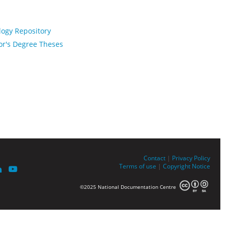
logy Repository
or's Degree Theses
Contact
|
Privacy Policy
Terms of use
|
Copyright Notice
©2025 National Documentation Centre