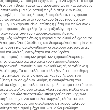
υς σπόρους. Οι σπόροι εξάγονται για να ληφθεί το κόμμι
θεται στη βιομηχανία των τροφίμων ως πηκτωματογόνo
 αποτελούν μία εξαιρετική πηγή διατητικών ινών,
χαμηλές ποσότητες λίπους. Επιπρόσθετα, τα χαρούπια
ν ως υποκατάστατο του κακάου δεδομένου ότι δεν
ωμίνη. Το χαρούπι είναι επίσης η βάση για πολλά σνακ
της παρούσας διατριβής ήταν η αξιολόγηση των
γικών ιδιοτήτων του χαρουπάλευρου. Αρχικά,
ημικές ιδιότητες όπως η υγρασία, τα ολικά σάκχαρα, τα
λικές φαινόλες (ελεύθερες και δεσμευμένες) και η in vitro
τη συνέχεια, αξιολογήθηκαν οι λειτουργικές ιδιότητες
ού και λαδιού, ενεργότητα και σταθερότα
ς αφρισμού) τεσσάρων μιγμάτων χαρουπάλευρου με
ος, τα διαφορετικά μείγματα του χαρουπάλευρου
παρασκευή μπισκότων και ακολούθως αξιολογήθηκε η
λυτή υφής. Τα αποτελέσματα έδειξαν ότι η προσθήκη
περιεκτικότητα της υγρασίας και του λίπους ενώ
ύξηση των σακχάρων. Ακόμη, η ενσωμάτωση του
σίτου είχε ως αποτέλεσμα τον εμπλουτισμό του τόσο σε
μενα φαινολικά συστατικά. Αξίζει να σημειωθεί ότι η
 φαινολικών συστατικών υπερτερούσε εκείνης των
αφέρουσες, είναι και οι λειτουργικές ιδιότητες του
, ο εμπλουτισμός του σιτάλευρου με χαρουπάλευρο
νότητα αφρισμού μέχρι και 28% αλλά μειώθηκε