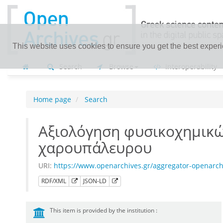
This website uses cookies to ensure you get the best exper
Search
Browse
Interoperability
Home page
Search
Αξιολόγηση φυσικοχημικών
χαρουπάλευρου
URI:
https://www.openarchives.gr/aggregator-openarch
RDF/XML
JSON-LD
This item is provided by the institution :