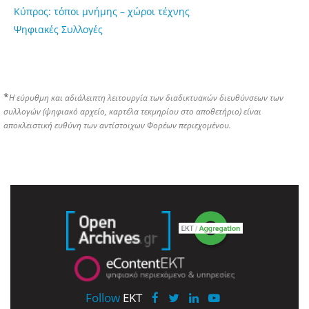
Κύπρος: τόποι μνήμης – χώροι τέχνης
Ψηφιακές Συλλογές
*
Η εύρυθμη και αδιάλειπτη λειτουργία των διαδικτυακών διευθύνσεων των
συλλογών (ψηφιακό αρχείο, καρτέλα τεκμηρίου στο αποθετήριο) είναι
αποκλειστική ευθύνη των αντίστοιχων Φορέων περιεχομένου.
Follow
EKT