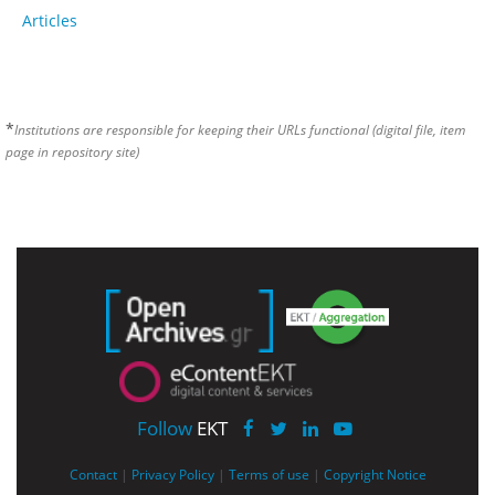
Articles
*
Institutions are responsible for keeping their URLs functional (digital file, item
page in repository site)
Follow
EKT
Contact
|
Privacy Policy
|
Terms of use
|
Copyright Notice