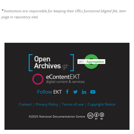
*
Institutions are responsible for keeping their URLs functional (digital file, item
page in repository site)
Follow
EKT
Contact
|
Privacy Policy
|
Terms of use
|
Copyright Notice
©2025 National Documentation Centre