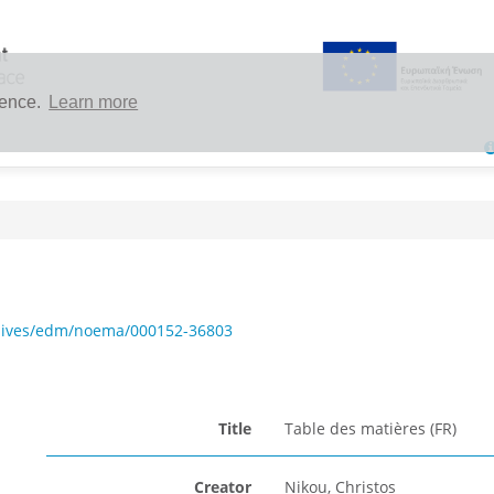
ience.
Learn more
chives/edm/noema/000152-36803
Title
Table des matières (FR)
Creator
Nikou, Christos