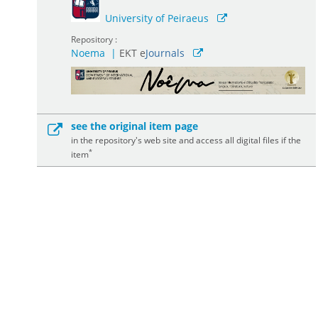
University of Peiraeus
Repository :
Noema
|
ΕΚΤ e
Journals
see the original item page
in the repository's web site and access all digital files if the
*
item