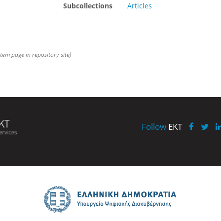
Subcollections
Articles
item page in repository site)
Follow
EKT