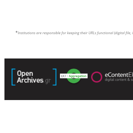
*
Institutions are responsible for keeping their URLs functional (digital file, 