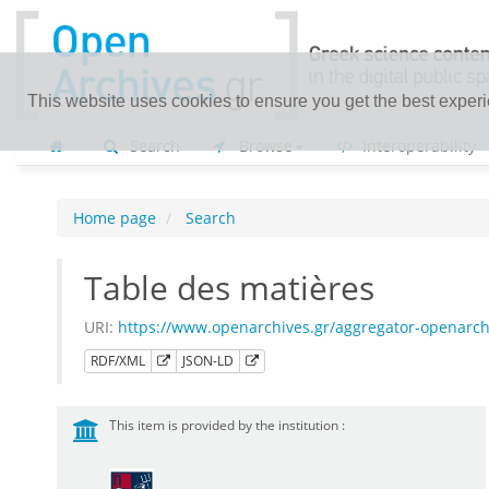
This website uses cookies to ensure you get the best exper
Search
Browse
Interoperability
Home page
Search
Table des matières
URI:
https://www.openarchives.gr/aggregator-openar
RDF/XML
JSON-LD
This item is provided by the institution :