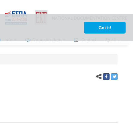
Got it!
Info
For institutions
Contact
ΕΛ
•
ΕΝ