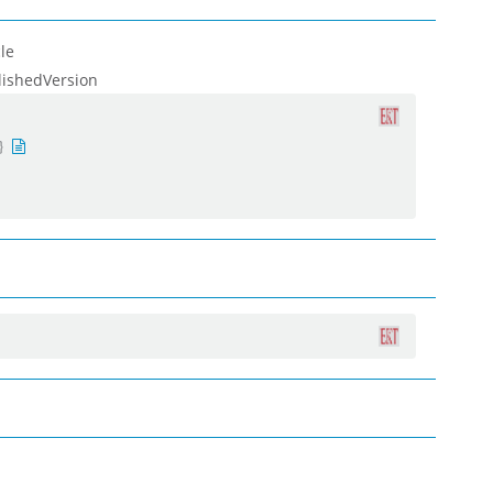
le
lishedVersion