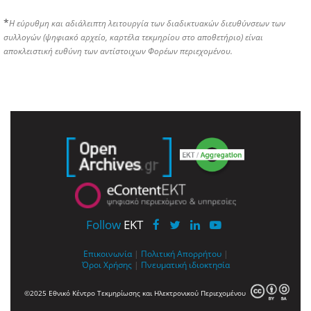
*
Η εύρυθμη και αδιάλειπτη λειτουργία των διαδικτυακών διευθύνσεων των
συλλογών (ψηφιακό αρχείο, καρτέλα τεκμηρίου στο αποθετήριο) είναι
αποκλειστική ευθύνη των αντίστοιχων Φορέων περιεχομένου.
Follow
EKT
Επικοινωνία
|
Πολιτική Απορρήτου
|
Όροι Χρήσης
|
Πνευματική ιδιοκτησία
©2025 Εθνικό Κέντρο Τεκμηρίωσης και Ηλεκτρονικού Περιεχομένου