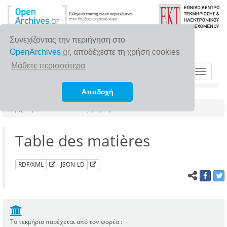
Συνεχίζοντας την περιήγηση στο
OpenArchives
.gr
, αποδέχεστε τη χρήση cookies
Μάθετε περισσότερα
Toggle
navigat
Αποδοχή
Αρχική σελίδα
Αναζήτηση
Table des matières
RDF/XML
JSON-LD
Το τεκμήριο παρέχεται από τον φορέα :