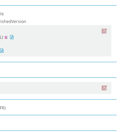
le
lishedVersion
L)
FR)