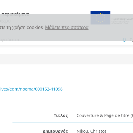
στε τη χρήση cookies
Μάθετε περισσότερα
ργικότητα
Σ
e
chives/edm/noema/000152-41098
Τίτλος
Couverture & Page de titre (
Δημιουργός
Nikou, Christos