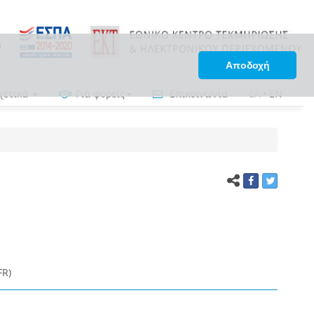
Αποδοχή
χετικά
Για φορείς
Επικοινωνία
ΕΛ
•
EN
FR)