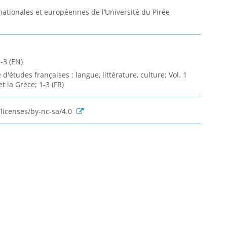
ationales et européennes de l’Université du Pirée
-3 (EN)
'études françaises : langue, littérature, culture; Vol. 1
t la Grèce; 1-3 (FR)
licenses/by-nc-sa/4.0