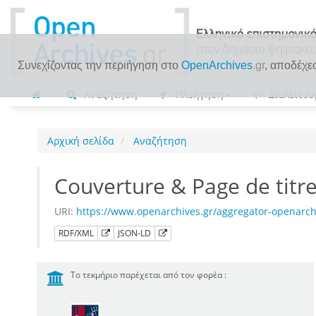
Συνεχίζοντας την περιήγηση στο
OpenArchives
.gr
, αποδέχε
Αναζήτηση
Πλοήγηση
Διαλειτου
Αρχική σελίδα
Αναζήτηση
Couverture & Page de titr
URI:
https://www.openarchives.gr/aggregator-openar
RDF/XML
JSON-LD
Το τεκμήριο παρέχεται από τον φορέα :