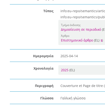
Τύπος
info:eu-repo/semantics/artic
info:eu-repo/semantics/pub
Τμήμα έκδοσης
Δημοσίευση σε περιοδικό
(E
Άρθρο
Επιστημονικό άρθρο
(EL)
Ημερομηνία
2025-04-14
Χρονολογία
2025
(EL)
Περιγραφή
Couverture et Page de titre (
Γλώσσα
Γαλλική γλώσσα