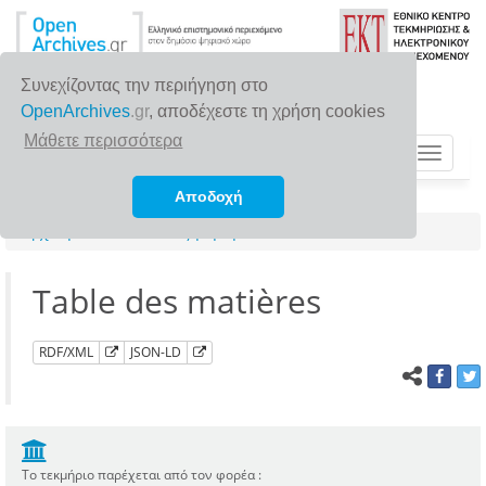
Συνεχίζοντας την περιήγηση στο
OpenArchives
.gr
, αποδέχεστε τη χρήση cookies
Μάθετε περισσότερα
Toggle
navigat
Αποδοχή
Αρχική σελίδα
Αναζήτηση
Table des matières
RDF/XML
JSON-LD
Το τεκμήριο παρέχεται από τον φορέα :