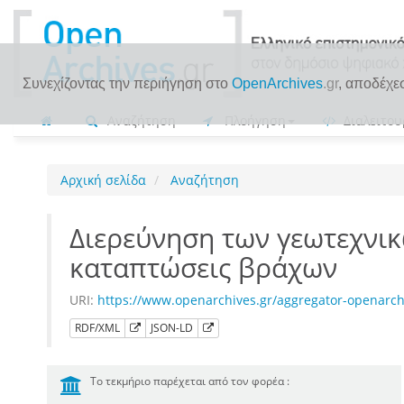
Συνεχίζοντας την περιήγηση στο
OpenArchives
.gr
, αποδέχε
Αναζήτηση
Πλοήγηση
Διαλειτου
Αρχική σελίδα
Αναζήτηση
Διερεύνηση των γεωτεχνι
καταπτώσεις βράχων
URI:
https://www.openarchives.gr/aggregator-openar
RDF/XML
JSON-LD
Το τεκμήριο παρέχεται από τον φορέα :