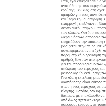
Έτσι, έχει επικρατήσει να 
αναπήδησης, που περιγράφο
κρούσης. Γενικώς, στη σχετ
ορισμών για τους συντελεστ
καλύτερα την αναπήδηση. Οι
εφαρμογές επιλέγονται βάσε
σκοπό αυτό υπάρχουν προτε
των υλικών. Ωστόσο, παρου
διερευνήσεων, απόρροια τ
επηρεάζουν την απόκριση τ
βασίζεται στην πειραματική
συγκεκριμένα, αναπτύχθηκα
παραμετρική διερεύνηση τ
αριθμός δοκιμών στο εργαστ
για τον προσδιορισμό των 
απόκριση του τεμάχους και 
μεθοδολογιών εκτίμησης τω
Γενικώς, η εκτέλεση μιας δ
αναπήδησης είναι εύκολα π
πτώση ενός τεμάχους σε μι
κίνησης. Ωστόσο, δεν υφίστ
δοκιμών, με επακόλουθο να
από άλλες σχετικές διερευν
παρούσας έρευνας, με φυσικ