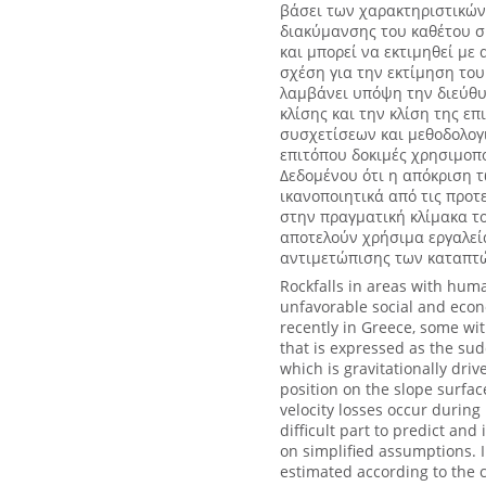
βάσει των χαρακτηριστικών
διακύμανσης του καθέτου σ
και μπορεί να εκτιμηθεί με 
σχέση για την εκτίμηση του
λαμβάνει υπόψη την διεύθυ
κλίσης και την κλίση της 
συσχετίσεων και μεθοδολογι
επιτόπου δοκιμές χρησιμοπο
Δεδομένου ότι η απόκριση 
ικανοποιητικά από τις προτ
στην πραγματική κλίμακα το
αποτελούν χρήσιμα εργαλεί
αντιμετώπισης των καταπτ
Rockfalls in areas with hum
unfavorable social and econ
recently in Greece, some wit
that is expressed as the su
which is gravitationally driv
position on the slope surfac
velocity losses occur during
difficult part to predict and
on simplified assumptions. In
estimated according to the co