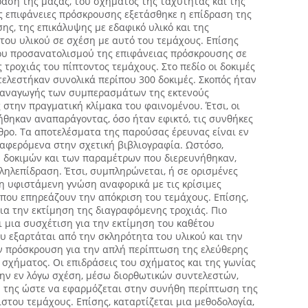
ραση της μάζας, του σχήματος της ταχύτητας και της
ς επιφάνειες πρόσκρουσης εξετάσθηκε η επίδραση της
ς, της επικάλυψης με εδαφικό υλικό και της
του υλικού σε σχέση με αυτό του τεμάχους. Επίσης
ου προσανατολισμού της επιφάνειας πρόσκρουσης σε
 τροχιάς του πίπτοντος τεμάχους. Στο πεδίο οι δοκιμές
κτελεστήκαν συνολικά περίπου 300 δοκιμές. Σκοπός ήταν
 αναγωγής των συμπερασμάτων της εκτενούς
στην πραγματική κλίμακα του φαινομένου. Έτσι, οι
ήθηκαν αναπαράγοντας, όσο ήταν εφικτό, τις συνθήκες
θρο. Τα αποτελέσματα της παρούσας έρευνας είναι εν
ναφερόμενα στην σχετική βιβλιογραφία. Ωστόσο,
 δοκιμών και των παραμέτρων που διερευνήθηκαν,
ληλεπίδραση. Έτσι, συμπληρώνεται, ή σε ορισμένες
η υφιστάμενη γνώση αναφορικά με τις κρίσιμες
 που επηρεάζουν την απόκριση του τεμάχους. Επίσης,
για την εκτίμηση της διαγραφόμενης τροχιάς. Πιο
 μια συσχέτιση για την εκτίμηση του καθέτου
 εξαρτάται από την σκληρότητα του υλικού και την
ν πρόσκρουση για την απλή περίπτωση της ελεύθερης
σχήματος. Οι επιδράσεις του σχήματος και της γωνίας
ην εν λόγω σχέση, μέσω διορθωτικών συντελεστών,
ή της ώστε να εφαρμόζεται στην συνήθη περίπτωση της
στου τεμάχους. Επίσης, καταρτίζεται μια μεθοδολογία,