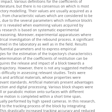
mpact. Various definitions for the coefficients of
 literature, but there is no consensus on which is most
jectory modelling. Their values are usually acquired as a
e, from characteristic values which are considered to be
, due to the several parameters which influence block’s
ter is revealed when examining values acquired by
is research is based on systematic experimental
 reasoning. Moreover, experimental apparatuses where
ical investigation of the rebound process. A significant
ed in the laboratory as well as in the field. Results
fluential parameters and to express empirical
es for the estimation of the trajectory’s characteristics
determination of the coefficients of restitution can be
equires the release and impact of a block towards a
 trajectory. However, there is not any suggested method
a difficulty in assessing relevant studies. Tests were
 and artificial materials, whose properties were
vant standards. Artificial materials present advantages
tion and digital processing. Various block shapes were
ll or parabolic motion onto surfaces with different
 the motion is completed within a short time span,
sually performed by high speed cameras. In this research,
d to the tracking process of the block by integrating
This drastically increased tracking accuracy and reduced