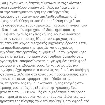
 και μηχανικές ιδιότητας σύμφωνα με τις εκάστοτε
υλικά εμφανίζουν σημαντικά πλεονεκτήματα στην
ι την συστηματοποίηση της επεξεργασίας.
διαφόρων σχημάτων που απελευθερώθηκαν, από
ίψης, σε ελεύθερη πτώση ή παραβολική τροχιά και
με διαφορετικά χαρακτηριστικά. Γενικώς, η κίνηση του
ιδιαιτέρως σύντομο χρονικό διάστημα, οπότε η
 με φωτομηχανές ταχείας λήψης. Δόθηκε ιδιαίτερη
ι στον εντοπισμό της θέσης του τεμάχους στις
ς στην επεξεργασία τεχνικές μηχανικής όρασης. Έτσι,
εια προσδιορισμού της τροχιάς και συγχρόνως
ς χρόνος επεξεργασίας, συγκριτικά με τον χειροκίνητο
ρεψε την εκτέλεση σημαντικού πλήθους δοκιμών στις
εργαστηρίου, απομονώνοντας συγκεκριμένες κάθε φορά
ορισμό της επίδρασής τους. Αν και το φαινόμενο
ατο χώρο, μέχρι πρόσφατα σπανίως λαμβανόταν υπόψη η
ές έρευνες, αλλά και στα λογισμικά προσομοίωσης. Στην
ηκαν στερεοφωτογραμμετρικές μέθοδοι στην
ν, επιτρέποντας την ανακατασκευή της τροχιάς στον
κτροπής του τεμάχους εξαιτίας της κρούσης. Στο
καν περίπου 3000 δοκιμές και εξετάστηκε η επίδραση
νη τροχιά οι φυσικές και οι μηχανικές ιδιότητες των
ηριστικά της κίνησης πριν την κρούση. Όσον αφορά στο