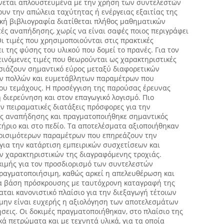
γίνεται απλουστευμένα με την χρήση των συντελεστών
υν την απώλεια ταχύτητας ή ενέργειας εξαιτίας της
ική βιβλιογραφία διατίθεται πλήθος μαθηματικών
ές αναπήδησης, χωρίς να είναι σαφές ποιος περιγράφει
 τιμές που χρησιμοποιούνται στις πρακτικές
ι της φύσης του υλικού που δομεί το πρανές. Για τον
ινόμενες τιμές που θεωρούνται ως χαρακτηριστικές
σιάζουν σημαντικό εύρος μεταξύ διαφορετικών
ων πολλών και ευμετάβλητων παραμέτρων που
ου τεμάχους. Η προσέγγιση της παρούσας έρευνας
 διερεύνηση και στον επαγωγικό λογισμό. Πιο
ν πειραματικές διατάξεις πρόσφορες για την
ης αναπήδησης και πραγματοποιήθηκε σημαντικός
ήριο και στο πεδίο. Τα αποτελέσματα αξιοποιήθηκαν
κρισιμότερων παραμέτρων που επηρεάζουν την
για την κατάρτιση εμπειρικών συσχετίσεων και
ν χαρακτηριστικών της διαγραφόμενης τροχιάς.
οκιμής για τον προσδιορισμό των συντελεστών
ραγματοποιήσιμη, καθώς αρκεί η απελευθέρωση και
α βάση πρόσκρουσης με ταυτόχρονη καταγραφή της
αται κανονιστικό πλαίσιο για την διεξαγωγή τέτοιων
 μην είναι ευχερής η αξιολόγηση των αποτελεσμάτων
ήσεις. Οι δοκιμές πραγματοποιήθηκαν, στο πλαίσιο της
ά πετρώματα και με τεχνητά υλικά, για τα οποία