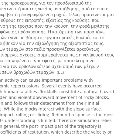
 της πρόσκρουσης, για τον προσδιορισμό της
υντελεστή και της γωνίας αναπήδησης, από τα οποία
ακρίβεια η διαγραφόμενη τροχιά. Τέλος, προτείνεται μια
 εύρους της εκτροπής, εξαιτίας της κρούσης, που
νση της τροχιάς πριν την κρούση, την φορά μεγίστης
επιφάνειας πρόσκρουσης. Η κατάρτιση των παραπάνω
ών έγινε με βάση τις εργαστηριακές δοκιμές και οι
ιήθηκαν για την αξιολόγηση της αξιοπιστίας τους.
των τεμαχών στο πεδίο προσεγγίζεται αρκούντως
εινόμενες σχέσεις, συμπεραίνεται πως η γενίκευσή τους
υ φαινομένου είναι εφικτή, με αποτέλεσμα να
α για τον ορθολογικότερο σχεδιασμό των μέτρων
ώσεων βραχωδών τεμαχών. (EL)
an activity can cause important problems with
omic repercussions. Several events have occurred
h human fatalities. Rockfalls constitute a natural hazard
dden and violent downward movement of rocky blocks,
en and follows their detachment from their initial
e. While the blocks interact with the slope surface,
 impact, rolling or sliding. Rebound response is the most
 its understanding is limited, therefore simulation relies
 general, the post-impact part of the trajectory is
efficients of restitution, which describe the velocity or