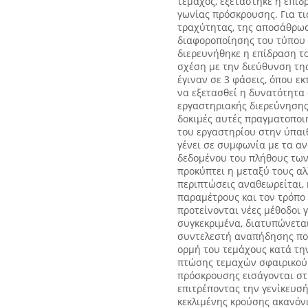
τέμαχος, εξετάστηκε η επίδ
γωνίας πρόσκρουσης. Για τι
τραχύτητας, της αποσάθρωση
διαφοροποίησης του τύπου 
διερευνήθηκε η επίδραση τ
σχέση με την διεύθυνση της
έγιναν σε 3 φάσεις, όπου ε
να εξετασθεί η δυνατότητα
εργαστηριακής διερεύνησης 
δοκιμές αυτές πραγματοποι
του εργαστηρίου στην ύπαι
γένει σε συμφωνία με τα α
δεδομένου του πλήθους των
προκύπτει η μεταξύ τους αλ
περιπτώσεις αναθεωρείται, 
παραμέτρους και τον τρόπο
προτείνονται νέες μέθοδοι 
συγκεκριμένα, διατυπώνεται
συντελεστή αναπήδησης που
ορμή του τεμάχους κατά τη
πτώσης τεμαχών σφαιρικού 
πρόσκρουσης εισάγονται στ
επιτρέποντας την γενίκευσ
κεκλιμένης κρούσης ακανόνι