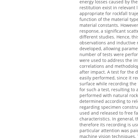
energy losses caused by the i
restitution exist in relevant
appropriate for rockfall tra
function of the material typ
material constants. However
response, a significant scat
different studies. Hence, th
observations and inductive
developed, allowing parametr
number of tests were perform
were used to address the in
correlations and methodologi
after impact. A test for the 
easily performed, since it r
surface while recording the
for such a test, resulting to 
performed with natural rocks
determined according to rele
regarding specimen construc
used and released to free fa
characteristics. In general,
therefore its recording is u
particular attention was pai
machine vision techniques. 