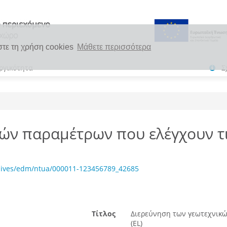
στε τη χρήση cookies
Μάθετε περισσότερα
ργικότητα
Σ
κών παραμέτρων που ελέγχουν τ
chives/edm/ntua/000011-123456789_42685
Τίτλος
Διερεύνηση των γεωτεχνικώ
(EL)