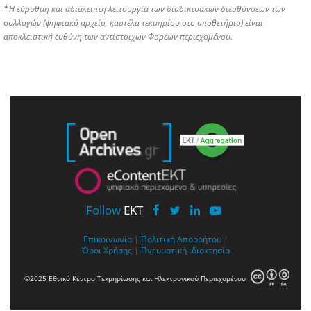
*
Η εύρυθμη και αδιάλειπτη λειτουργία των διαδικτυακών διευθύνσεων των
συλλογών (ψηφιακό αρχείο, καρτέλα τεκμηρίου στο αποθετήριο) είναι
αποκλειστική ευθύνη των αντίστοιχων Φορέων περιεχομένου.
Follow
EKT
Επικοινωνία
|
Πολιτική Απορρήτου
|
Όροι Χρήσης
|
Πνευματική ιδιοκτησία
©2025 Εθνικό Κέντρο Τεκμηρίωσης και Ηλεκτρονικού Περιεχομένου