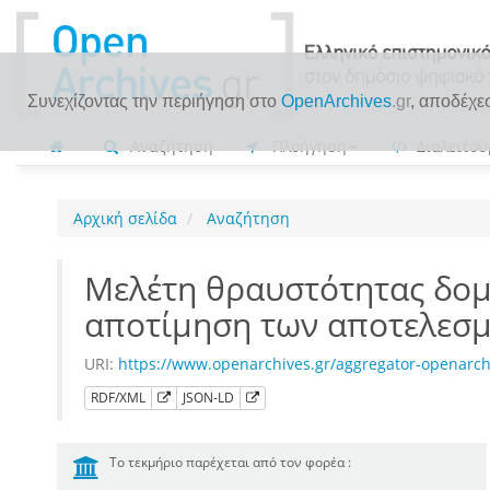
Συνεχίζοντας την περιήγηση στο
OpenArchives
.gr
, αποδέχε
Αναζήτηση
Πλοήγηση
Διαλειτου
Αρχική σελίδα
Αναζήτηση
Μελέτη θραυστότητας δομ
αποτίμηση των αποτελεσ
URI:
https://www.openarchives.gr/aggregator-openar
RDF/XML
JSON-LD
Το τεκμήριο παρέχεται από τον φορέα :