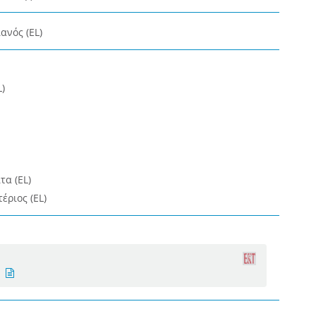
ανός (EL)
)
α (EL)
ριος (EL)