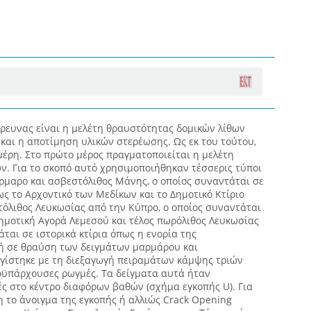
έρευνας είναι η μελέτη θραυστότητας δομικών λίθων
και η αποτίμηση υλικών στερέωσης. Ως εκ του τούτου,
μέρη. Στο πρώτο μέρος πραγματοποιείται η μελέτη
ν. Για το σκοπό αυτό χρησιμοποιήθηκαν τέσσερις τύποι
ρμαρο και ασβεστόλιθος Μάνης, ο οποίος συναντάται σε
ως το Αρχοντικό των Μεδίκων και το Δημοτικό Κτίριο
τόλιθος Λευκωσίας από την Κύπρο, ο οποίος συναντάται
Δημοτική Αγορά Λεμεσού και τέλος πωρόλιθος Λευκωσίας
ται σε ιστορικά κτίρια όπως η ενορία της
ή σε θραύση των δειγμάτων μαρμάρου και
ίστηκε με τη διεξαγωγή πειραμάτων κάμψης τριών
οϋπάρχουσες ρωγμές. Τα δείγματα αυτά ήταν
πές στο κέντρο διαφόρων βαθών (σχήμα εγκοπής U). Για
 το άνοιγμα της εγκοπής ή αλλιώς Crack Opening