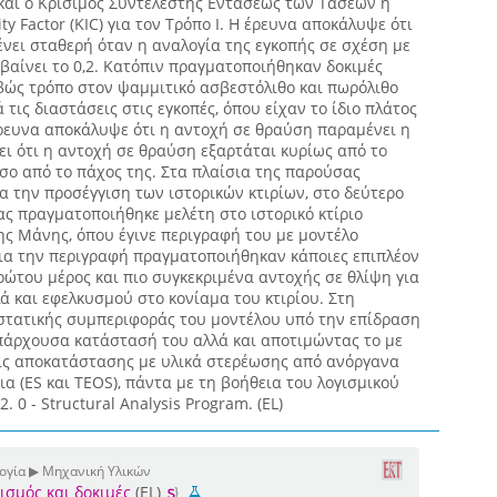
 και ο Κρίσιμος Συντελεστής Εντάσεως των Τάσεων ή
sity Factor (KIC) για τον Τρόπο Ι. Η έρευνα αποκάλυψε ότι
νει σταθερή όταν η αναλογία της εγκοπής σε σχέση με
βαίνει το 0,2. Κατόπιν πραγματοποιήθηκαν δοκιμές
ιβώς τρόπο στον ψαμμιτικό ασβεστόλιθο και πωρόλιθο
τις διαστάσεις στις εγκοπές, όπου είχαν το ίδιο πλάτος
έρευνα αποκάλυψε ότι η αντοχή σε θραύση παραμένει η
ει ότι η αντοχή σε θραύση εξαρτάται κυρίως από το
όσο από το πάχος της. Στα πλαίσια της παρούσας
ια την προσέγγιση των ιστορικών κτιρίων, στο δεύτερο
νας πραγματοποιήθηκε μελέτη στο ιστορικό κτίριο
ης Μάνης, όπου έγινε περιγραφή του με μοντέλο
ια την περιγραφή πραγματοποιήθηκαν κάποιες επιπλέον
ρώτου μέρος και πιο συγκεκριμένα αντοχής σε θλίψη για
 και εφελκυσμού στο κονίαμα του κτιρίου. Στη
 στατικής συμπεριφοράς του μοντέλου υπό την επίδραση
άρχουσα κατάστασή του αλλά και αποτιμώντας το με
εις αποκατάστασης με υλικά στερέωσης από ανόργανα
ια (ES και TEOS), πάντα με τη βοήθεια του λογισμικού
 0 - Structural Analysis Program. (EL)
ογία ▶ Μηχανική Υλικών
ισμός και δοκιμές
(EL)