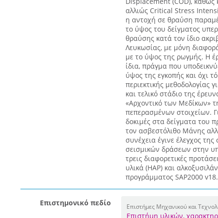
Displacement (COD), καθώς
αλλιώς Critical Stress Inten
η αντοχή σε θραύση παραμέ
το ύψος του δείγματος υπερ
θραύσης κατά τον ίδιο ακρ
Λευκωσίας, με μόνη διαφορά 
με το ύψος της ρωγμής. Η 
ίδια, πράγμα που υποδεικνύ
ύψος της εγκοπής και όχι τ
περιεκτικής μεθοδολογίας γ
και τελικό στάδιο της έρευ
«Αρχοντικό των Μεδίκων» τ
πεπερασμένων στοιχείων. Γ
δοκιμές στα δείγματα του π
τον ασβεστόλιθο Μάνης αλλά
συνέχεια έγινε έλεγχος της
σεισμικών δράσεων στην υπ
τρεις διαφορετικές προτάσ
υλικά (HAP) και αλκοξυσιλάν
προγράμματος SAP2000 v18.2.
Επιστημονικό πεδίο
Επιστήμες Μηχανικού και Τεχνολ
Επιστήμη υλικών, χαρακτηρ