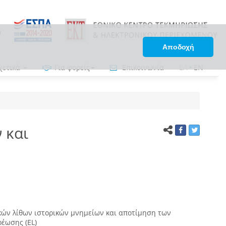
Αποδοχή
χετικά
Για φορείς
Επικοινωνία
ΕΛ
•
EN
 και
ών λίθων ιστορικών μνημείων και αποτίμηση των
έωσης (EL)