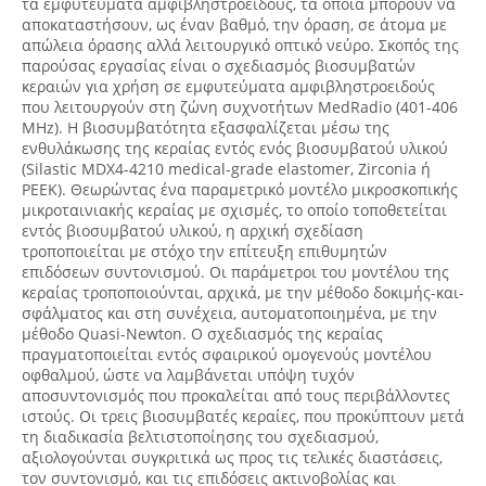
τα εμφυτεύματα αμφιβληστροειδούς, τα οποία μπορούν να
αποκαταστήσουν, ως έναν βαθμό, την όραση, σε άτομα με
απώλεια όρασης αλλά λειτουργικό οπτικό νεύρο. Σκοπός της
παρούσας εργασίας είναι ο σχεδιασμός βιοσυμβατών
κεραιών για χρήση σε εμφυτεύματα αμφιβληστροειδούς
που λειτουργούν στη ζώνη συχνοτήτων MedRadio (401-406
MHz). Η βιοσυμβατότητα εξασφαλίζεται μέσω της
ενθυλάκωσης της κεραίας εντός ενός βιοσυμβατού υλικού
(Silastic MDX4-4210 medical-grade elastomer, Zirconia ή
PEEK). Θεωρώντας ένα παραμετρικό μοντέλο μικροσκοπικής
μικροταινιακής κεραίας με σχισμές, το οποίο τοποθετείται
εντός βιοσυμβατού υλικού, η αρχική σχεδίαση
τροποποιείται με στόχο την επίτευξη επιθυμητών
επιδόσεων συντονισμού. Οι παράμετροι του μοντέλου της
κεραίας τροποποιούνται, αρχικά, με την μέθοδο δοκιμής-και-
σφάλματος και στη συνέχεια, αυτοματοποιημένα, με την
μέθοδο Quasi-Newton. Ο σχεδιασμός της κεραίας
πραγματοποιείται εντός σφαιρικού ομογενούς μοντέλου
οφθαλμού, ώστε να λαμβάνεται υπόψη τυχόν
αποσυντονισμός που προκαλείται από τους περιβάλλοντες
ιστούς. Οι τρεις βιοσυμβατές κεραίες, που προκύπτουν μετά
τη διαδικασία βελτιστοποίησης του σχεδιασμού,
αξιολογούνται συγκριτικά ως προς τις τελικές διαστάσεις,
τον συντονισμό, και τις επιδόσεις ακτινοβολίας και