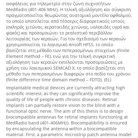
ασφάλειας για τηλεμετρία στην ζώνη συχνοτήτων
MedRadio (401-406 MHz). Η τελική αξιολόγηση και σύγκριση
πραγματοποιείται θεωρώντας ανατομικό μοντέλο οφθαλμού,
το οποίο αποτελείται από τέσσερις διαφορετικούς ιστούς
(σκληρός χιτώνας, κερατοειδής χιτώνας, υαλοειδές υγρό και
φακός) και προσομοιώνει το ρεαλιστικό περιβάλλον
λειτουργίας των κεραιών. Για τον σχεδιασμό των κεραιών
χρησιμοποιείται το λογισμικό Ansoft HFSS, το οποίο
βασίζεται στη μέθοδο των πεπερασμένων στοιχείων (Finite
Element method – FE), ενώ για την τελική συγκριτική
αξιολόγηση των κεραιών εκτελούνται προσομοιώσεις με
χρήση του λογισμικού SEMCAD X, το οποίο βασίζεται στη
μέθοδο των πεπερασμένων διαφορών στο πεδίο του χρόνου
(finite difference time domain method – FDTD). (EL)
Implantable medical devices are currently attracting high
scientific interest, as they can significantly improve the
quality of life of people with chronic diseases. Retinal
implants can partially restore vision to the blind with a
functional optic nerve. The aim of this thesis is to design
biocompatible antennas for retinal implants functioning at
MedRadio band (401-406MHz). Biocompatibility is ensured
by encapsulating the antenna within a biocompatible
material. First, a parametric microstrip patch antenna model