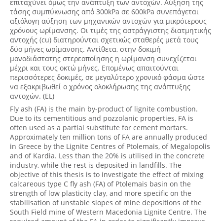
επιταχύνει όμως την ανάπτυξη των αντοχών. Αύξηση της
τάσης συμπύκνωσης από 300kPa σε 600kPa συνεπάγεται
αξιόλογη αύξηση των μηχανικών αντοχών για μικρότερους
χρόνους ωρίμανσης. Οι τιμές της αστράγγιστης διατμητικής
αντοχής (cu) διατηρούνται σχετικώς σταθερές μετά τους
δύο μήνες ωρίμανσης. Αντίθετα, στην δοκιμή
μονοδιάστατης στερεοποίησης η ωρίμανση συνεχίζεται
μέχρι και τους οκτώ μήνες. Επομένως απαιτούνται
περισσότερες δοκιμές, σε μεγαλύτερο χρονικό φάσμα ώστε
να εξακριβωθεί ο χρόνος ολοκλήρωσης της ανάπτυξης
αντοχών. (EL)
Fly ash (FA) is the main by-product of lignite combustion.
Due to its cementitious and pozzolanic properties, FA is
often used as a partial substitute for cement mortars.
Approximately ten million tons of FA are annually produced
in Greece by the Lignite Centres of Ptolemais, of Megalopolis
and of Kardia. Less than the 20% is utilised in the concrete
industry, while the rest is deposited in landfills. The
objective of this thesis is to investigate the effect of mixing
calcareous type C fly ash (FA) of Ptolemais basin on the
strength of low plasticity clay, and more specific on the
stabilisation of unstable slopes of mine depositions of the
South Field mine of Western Macedonia Lignite Centre. The