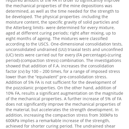
required amount of the FA in order to significantly improve
the mechanical properties of the mine depositions was
determined, as well as the time needed for the strength to
be developed. The physical properties -including the
moisture content, the specific gravity of solid particles and
the Atterberg limits- were determined for every mixture,
aged at different curing periods; right after mixing, up to
eight months of ageing. The mixtures were classified
according to the USCS. One-dimensional consolidation tests,
unconsolidated undrained (UU) triaxial tests and unconfined
(UC) tests were carried out for every (FA percentage)-(curing
period)-(compaction stress) combination. The investigations
showed that addition of F.A. increases the consolidation
factor (cv) by 100 – 200 times, for a range of imposed stress
lower than the “equivalent” pre-consolidation stress.
Addition of 5% FA is not sufficient for the development of
the pozzolanic properties. On the other hand, addition of
10% FA, results a significant augmentation on the magnitude
of the mechanical properties. A further increase of 5% of FA
does not significantly improve the mechanical properties of
the material, but accelerates the strength development. In
addition, increasing the compaction stress from 300kPa to
600kPa implies a remarkable increase of the strength,
achieved for shorter curing period. The undrained shear