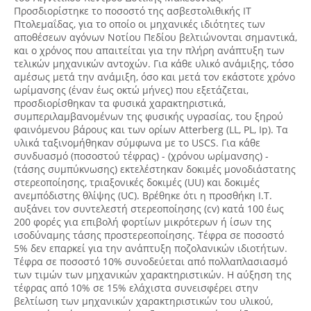
Προσδιορίστηκε το ποσοστό της ασβεστολιθικής ΙΤ
Πτολεμαΐδας, για το οποίο οι μηχανικές ιδιότητες των
αποθέσεων αγόνων Νοτίου Πεδίου βελτιώνονται σημαντικά,
και ο χρόνος που απαιτείται για την πλήρη ανάπτυξη των
τελικών μηχανικών αντοχών. Για κάθε υλικό ανάμιξης, τόσο
αμέσως μετά την ανάμιξη, όσο και μετά τον εκάστοτε χρόνο
ωρίμανσης (έναν έως οκτώ μήνες) που εξετάζεται,
προσδιορίσθηκαν τα φυσικά χαρακτηριστικά,
συμπεριλαμβανομένων της φυσικής υγρασίας, του ξηρού
φαινόμενου βάρους και των ορίων Atterberg (LL, PL, Ip). Τα
υλικά ταξινομήθηκαν σύμφωνα με το USCS. Για κάθε
συνδυασμό (ποσοστού τέφρας) - (χρόνου ωρίμανσης) -
(τάσης συμπύκνωσης) εκτελέστηκαν δοκιμές μονοδιάστατης
στερεοποίησης, τριαξονικές δοκιμές (UU) και δοκιμές
ανεμπόδιστης θλίψης (UC). Βρέθηκε ότι η προσθήκη Ι.Τ.
αυξάνει τον συντελεστή στερεοποίησης (cv) κατά 100 έως
200 φορές για επιβολή φορτίων μικρότερων ή ίσων της
ισοδύναμης τάσης προστερεοποίησης. Τέφρα σε ποσοστό
5% δεν επαρκεί για την ανάπτυξη ποζολανικών ιδιοτήτων.
Τέφρα σε ποσοστό 10% συνοδεύεται από πολλαπλασιασμό
των τιμών των μηχανικών χαρακτηριστικών. Η αύξηση της
τέφρας από 10% σε 15% ελάχιστα συνεισφέρει στην
βελτίωση των μηχανικών χαρακτηριστικών του υλικού,