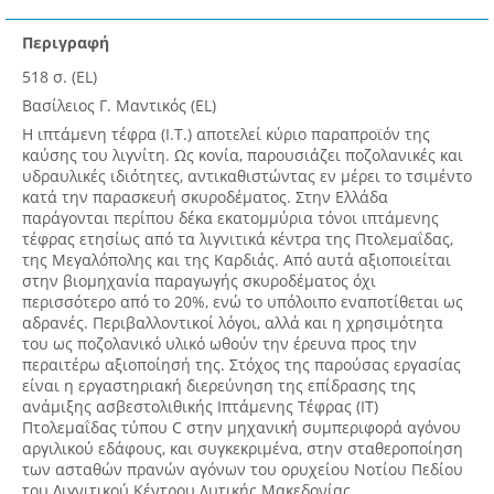
Περιγραφή
518 σ. (EL)
Βασίλειος Γ. Μαντικός (EL)
Η ιπτάμενη τέφρα (Ι.Τ.) αποτελεί κύριο παραπροϊόν της
καύσης του λιγνίτη. Ως κονία, παρουσιάζει ποζολανικές και
υδραυλικές ιδιότητες, αντικαθιστώντας εν μέρει το τσιμέντο
κατά την παρασκευή σκυροδέματος. Στην Ελλάδα
παράγονται περίπου δέκα εκατομμύρια τόνοι ιπτάμενης
τέφρας ετησίως από τα λιγνιτικά κέντρα της Πτολεμαΐδας,
της Μεγαλόπολης και της Καρδιάς. Από αυτά αξιοποιείται
στην βιομηχανία παραγωγής σκυροδέματος όχι
περισσότερο από το 20%, ενώ το υπόλοιπο εναποτίθεται ως
αδρανές. Περιβαλλοντικοί λόγοι, αλλά και η χρησιμότητα
του ως ποζολανικό υλικό ωθούν την έρευνα προς την
περαιτέρω αξιοποίησή της. Στόχος της παρούσας εργασίας
είναι η εργαστηριακή διερεύνηση της επίδρασης της
ανάμιξης ασβεστολιθικής Ιπτάμενης Τέφρας (ΙΤ)
Πτολεμαΐδας τύπου C στην μηχανική συμπεριφορά αγόνου
αργιλικού εδάφους, και συγκεκριμένα, στην σταθεροποίηση
των ασταθών πρανών αγόνων του ορυχείου Νοτίου Πεδίου
του Λιγνιτικού Κέντρου Δυτικής Μακεδονίας.