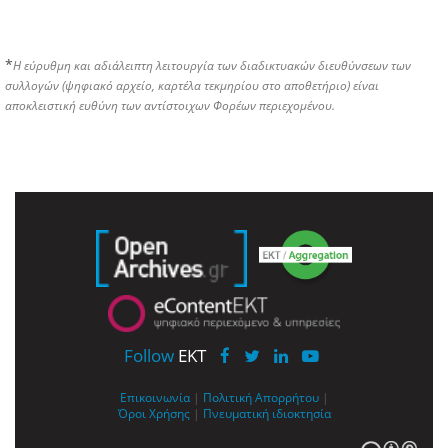
*
Η εύρυθμη και αδιάλειπτη λειτουργία των διαδικτυακών διευθύνσεων των
συλλογών (ψηφιακό αρχείο, καρτέλα τεκμηρίου στο αποθετήριο) είναι
αποκλειστική ευθύνη των αντίστοιχων Φορέων περιεχομένου.
Follow
EKT
Επικοινωνία
|
Πολιτική Απορρήτου
|
Όροι Χρήσης
|
Πνευματική ιδιοκτησία