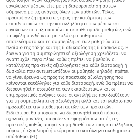
εργαλείων/ μέσων, είτε με τη διαφοροποίηση αυτών
σύμφωνα με τις ανάγκες όλων των μαθητών. Τέλος,
προέκυψαν ζητήματα ως προς την κατάρτιση των
εκπαιδευτικών και την καταλληλότητα των μέσων και
εργαλείων που αξιοποιούνται σε κάθε ομάδα μαθητών, ενώ
τα οφέλη συνδέονται με καλύτερα μαθησιακά
αποτελέσματα και τη συμπερίληψη των μαθητών στο
πλαίσιο της τάξης και της διαδικασίας της διδασκαλίας. Η
έρευνα για τη συμπεριληπτική αξιολόγηση χρειάζεται να
αναπτυχθεί περαιτέρω, καθώς πρέπει να βρεθούν οι
κατάλληλες πρακτικές αξιολογήσεις για κάθε διαταραχή ή
δυσκολία που αντιμετωπίζουν οι μαθητές. Δηλαδή, πρέπει
να γίνει έρευνα ως προς τις πρακτικές αξιολόγησης που
κρίνονται κατάλληλες για κάθε διαταραχή, ενώ θα πρέπει να
διερευνηθεί η ετοιμότητα των εκπαιδευτικών και οι
επιμορφωτικές ανάγκες τους, οι αντιλήψεις που διαθέτουν
για τη συμπεριληπτική αξιολόγηση αλλά και το πλαίσιο που
προδιαθέτει την υιοθέτηση αυτών των πρακτικών.
Ειδικότερα, θα μπορούσε να διερευνηθεί κατά πόσο οι
σχολικές μονάδες μπορούν να εφαρμόσουν αυτές τις
πρακτικές, καθώς μπορεί να μη διαθέτουν τους κατάλληλους
πόρους ή εξοπλισμό ή ακόμη και το κατάλληλο ακαδημαϊκό
υπόβαθρο. (EL)