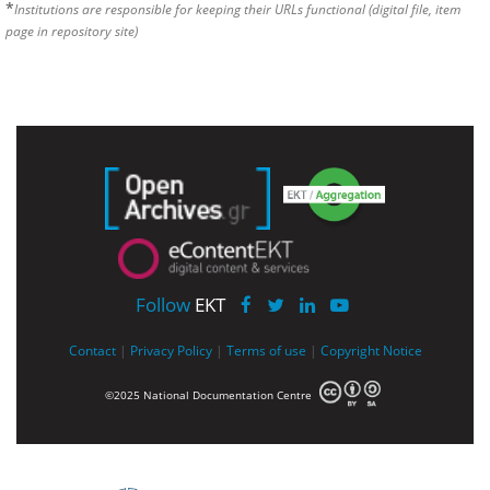
*
Institutions are responsible for keeping their URLs functional (digital file, item
page in repository site)
Follow
EKT
Contact
|
Privacy Policy
|
Terms of use
|
Copyright Notice
©2025 National Documentation Centre