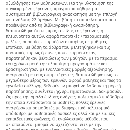
αξιολόγησης των μαθηματικών. Για την υλοποίηση της
συγκεκριμένης έρευνας, πραγματοποιήθηκε μια
συστηματική βιβλιογραφική ανασκόπηση με την επιλογή
και ανάλυση 22 άρθρων. Με βάση τα αποτελέσματα που
προέκυψαν από τη βιβλιογραφική ανασκόπηση,
διαπιστώθηκε ότι ως προς το είδος της έρευνας, η
πλειονότητα αυτών, αφορά ποσοτικές / πειραματικές
μελέτες, οι οποίες εφαρμόζονται κυρίως σε μαθητές.
Επιπλέον, με βάση τα άρθρα που μελετήθηκαν και τις
ποσοτικές κυρίως έρευνες που εφαρμόστηκαν,
παρατηρήθηκαν βελτιώσεις των μαθητών με το πέρασμα
του χρόνου μετά την υλοποίηση προγραμμάτων και
δραστηριοτήτων με εναλλακτικές μορφές αξιολόγησης.
Αναφορικά με τους συμμετέχοντες, διαπιστώθηκε πως το
μεγαλύτερο μέρος των ερευνών αφορά μαθητές και πως τα
εργαλεία συλλογής δεδομένων μπορεί να λάβουν τη μορφή
παρατήρησης, συνέντευξης, ερωτηματολογίου, δοκιμασιών.
Ως προς την ομάδα (ειδικές ανάγκες, πολιτισμικό υπόβαθρο),
την οποία εντάσσονται οι μαθητές, πολλές έρευνες
αναφέρονται σε μαθητές με διαφορετικό πολιτισμικό
υπόβαθρο, με μαθησιακές δυσκολίες αλλά και με ειδικές
εκπαιδευτικές ανάγκες. Οι εναλλακτικές μέθοδοι που
αξιοποιούνται μπορεί να σχετίζονται είτε με την
αξιοποίηση νέων τεχνολογιών και ειδικών – βοηθητικών