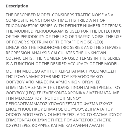
Description
THE DESCRIBED MODEL CONSIDERS TRAFFIC NOISE AS A
COMPOSITE FUNCTION OF TIME. ITIS TRIED A FIT OF
TRIGONOMETRIC SERIES WITH DEFINITE NUMBER OF TERMS.
THE MODIFIED PERIODOGRAM IS USED FOR THE DETECTION
OF THE PERIODICITY OF THE LEQ OF TRAFFIC NOISE. THE USE
OF POWER SPECTRUM OF THE TRAFFIC NOISE (LEQ)
LINEARIZES THETRIGONOMETRIC SERIES AND THE STEPWISE
REGRESSION ANALYSIS CALCULATES THE UNKNOWN
COEFFICIENTS. THE NUMBER OF USED TERMS IN THE SERIES
IS A FUNCTION OF THE DESIRED ACCURACY OF THE MODEL.
ΜΕ ΤΗΝ ΜΕΘΟΔΟ ΑΥΤΗ ΕΠΙΧΕΙΡΕΙΤΑΙ ΜΙΑ ΠΡΟΣΟΜΟΙΩΣΗ
ΤΗΣ ΙΣΟΔΥΝΑΜΗΣ ΣΤΑΘΜΗΣ ΤΟΥ ΚΥΚΛΟΦΟΡΙΑΚΟΥ
ΘΟΡΥΒΟΥ ΑΠΟ ΜΙΑ ΣΕΙΡΑ ΑΡΜΟΝΙΚΩΝ ΟΡΩΝ. ΣΕ
ΕΠΙΛΕΓΜΕΝΑ ΣΗΜΕΙΑ ΤΗΣ ΠΟΛΗΣ ΓΙΝΟΝΤΑΙ ΜΕΤΡHΣΕΙΣ ΤΟΥ
ΘΟΡΥΒΟΥ (LEQ) ΣΕ ΙΣΑΠΕΧΟΝΤΑ ΧΡΟΝΙΚΑ ΔΙΑΣΤΗΜΑΤΑ. ΜΕ
ΤΗΝ ΜΕΘΟΔΟ ΤΟΥ ΤΡΟΠΟΠΟΙΗΜΕΝΟΥ
ΠΕΡΙΟΔΟΓΡΑΜΜΑΤΟΣ ΥΠΟΛΟΓΙΖΕΤΑΙ ΤΟ ΦΑΣΜΑ ΙΣΧΥΟΣ
ΕΝΟΣ ΥΠΟΘΕΤΙΚΟΥ ΣΗΜΑΤΟΣ ΘΟΡΥΒΟΥ, ΔΕΙΓΜΑΤΑ ΤΟΥ
ΟΠΟΙΟΥ ΑΠΟΤΕΛΟΥΝ ΟΙ ΜΕΤΡΗΣΕΙΣ. ΑΠΟ ΤΟ ΦΑΣΜΑ ΙΣΧΥΟΣ
ΕΠΙΛΕΓΟΝΤΑΙ ΟΙ ΣΥΧΝΟΤΗΤΕΣ ΠΟΥ ΑΝΤΙΣΤΟΙΧΟΥΝ ΣΤΙΣ
ΙΣΧΥΡΟΤΕΡΕΣ ΚΟΡΥΦΕΣ ΚΑΙ ΜΕ ΚΑΤΑΛΛΗΛΗ ΑΛΛΑΓΗ