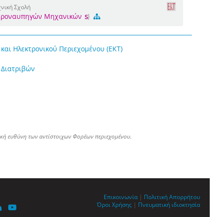
νική Σχολή
Αεροναυπηγών Μηχανικών
και Ηλεκτρονικού Περιεχομένου (ΕΚΤ)
 Διατριβών
ική ευθύνη των αντίστοιχων Φορέων περιεχομένου.
Επικοινωνία
|
Πολιτική Απορρήτου
Όροι Χρήσης
|
Πνευματική ιδιοκτησία