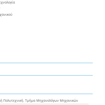
εχνολογία
y
χανικού
λή Πολυτεχνική. Τμήμα Μηχανολόγων Μηχανικών