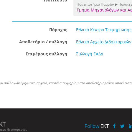
Πανεπιστήμιο Πατρών ▶ Πολυτεχ
Τμήμα Μηχανολόγων και 
Πάροχος
Εθνικό Κέντρο Τεκμηρίωσης 
Αποθετήριο / συλλογή
Εθνικό Αρχείο Διδακτορικών
Επιμέρους συλλογή
Συλλογή ΕΑΔΔ
ων συλλογών (ψηφιακό αρχείο, καρτέλα τεκμηρίου στο αποθετήριο) είναι αποκλειστ
Follow
EKT