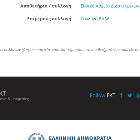
Αποθετήριο / συλλογή
Εθνικό Αρχείο Διδακτορικών
Επιμέρους συλλογή
Συλλογή ΕΑΔΔ
ων συλλογών (ψηφιακό αρχείο, καρτέλα τεκμηρίου στο αποθετήριο) είναι αποκλειστ
Follow
EKT