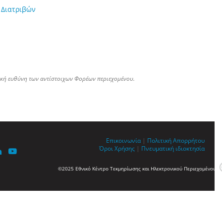
 Διατριβών
ική ευθύνη των αντίστοιχων Φορέων περιεχομένου.
Επικοινωνία
|
Πολιτική Απορρήτου
Όροι Χρήσης
|
Πνευματική ιδιοκτησία
©2025 Εθνικό Κέντρο Τεκμηρίωσης και Ηλεκτρονικού Περιεχομένου