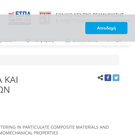
Αποδοχή
χετικά
Για φορείς
Επικοινωνία
ΕΛ
•
EN
 ΚΑΙ
ΩΝ
TERING IN PARTICULATE COMPOSITE MATERIALS AND
RMOMECHANICAL PROPERTIES