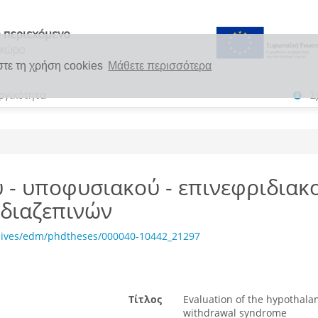
στε τη χρήση cookies
Μάθετε περισσότερα
ργικότητα
Σ
 - υποφυσιακού - επινεφριδιακ
διαζεπινών
chives/edm/phdtheses/000040-10442_21297
Τίτλος
Evaluation of the hypothalam
withdrawal syndrome