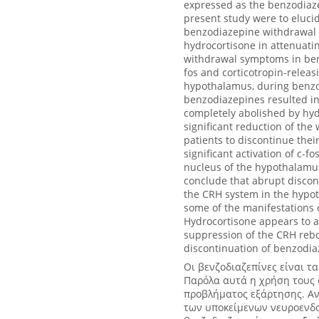
expressed as the benzodiaz
present study were to eluc
benzodiazepine withdrawal s
hydrocortisone in attenuat
withdrawal symptoms in ben
fos and corticotropin-relea
hypothalamus, during benzo
benzodiazepines resulted i
completely abolished by hyd
significant reduction of th
patients to discontinue thei
significant activation of c-
nucleus of the hypothalamu
conclude that abrupt discont
the CRH system in the hypot
some of the manifestations
Hydrocortisone appears to a
suppression of the CRH rebou
discontinuation of benzodia
Οι βενζοδιαζεπίνες είναι 
Παρόλα αυτά η χρήση τους 
προβλήματος εξάρτησης. Αν
των υποκείμενων νευροενδ