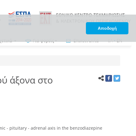
Αποδοχή
χετικά
Για φορείς
Επικοινωνία
ΕΛ
•
EN
ού άξονα στο
ic - pituitary - adrenal axis in the benzodiazepine