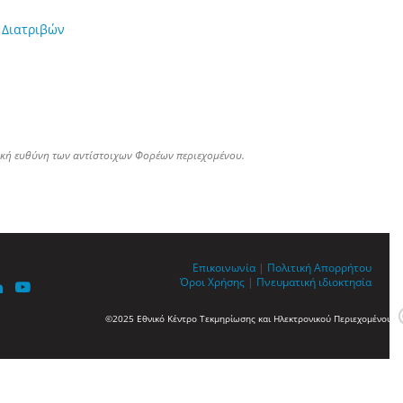
 Διατριβών
ική ευθύνη των αντίστοιχων Φορέων περιεχομένου.
Επικοινωνία
|
Πολιτική Απορρήτου
Όροι Χρήσης
|
Πνευματική ιδιοκτησία
©2025 Εθνικό Κέντρο Τεκμηρίωσης και Ηλεκτρονικού Περιεχομένου