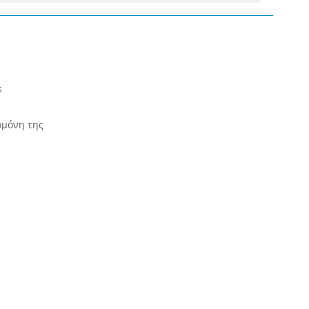
s
ρμόνη της