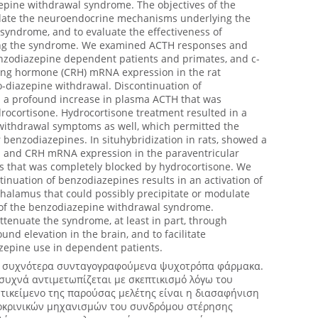
epine withdrawal syndrome. The objectives of the
idate the neuroendocrine mechanisms underlying the
yndrome, and to evaluate the effectiveness of
ing the syndrome. We examined ACTH responses and
zodiazepine dependent patients and primates, and c-
sing hormone (CRH) mRNA expression in the rat
-diazepine withdrawal. Discontinuation of
n a profound increase in plasma ACTH that was
rocortisone. Hydrocortisone treatment resulted in a
e withdrawal symptoms as well, which permitted the
r benzodiazepines. In situhybridization in rats, showed a
fos and CRH mRNA expression in the paraventricular
s that was completely blocked by hydrocortisone. We
inuation of benzodiazepines results in an activation of
halamus that could possibly precipitate or modulate
 of the benzodiazepine withdrawal syndrome.
ttenuate the syndrome, at least in part, through
nd elevation in the brain, and to facilitate
zepine use in dependent patients.
τα συχνότερα συνταγογραφούμενα ψυχοτρόπα φάρμακα.
συχνά αντιμετωπίζεται με σκεπτικισμό λόγω του
τικείμενο της παρούσας μελέτης είναι η διασαφήνιση
οκρινικών μηχανισμών του συνδρόμου στέρησης