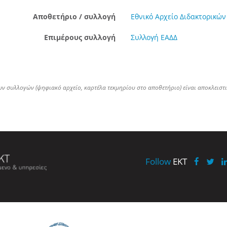
Αποθετήριο / συλλογή
Εθνικό Αρχείο Διδακτορικών
Επιμέρους συλλογή
Συλλογή ΕΑΔΔ
ων συλλογών (ψηφιακό αρχείο, καρτέλα τεκμηρίου στο αποθετήριο) είναι αποκλειστ
Follow
EKT