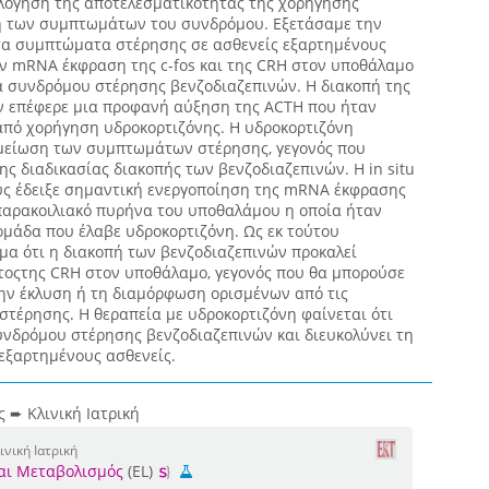
ολόγηση της αποτελεσματικότητας της χορήγησης
η των συμπτωμάτων του συνδρόμου. Εξετάσαμε την
τα συμπτώματα στέρησης σε ασθενείς εξαρτημένους
ην mRNA έκφραση της c-fos και της CRH στον υποθάλαμο
α συνδρόμου στέρησης βενζοδιαζεπινών. Η διακοπή της
ν επέφερε μια προφανή αύξηση της ACTH που ήταν
πό χορήγηση υδροκορτιζόνης. Η υδροκορτιζόνη
μείωση των συμπτωμάτων στέρησης, γεγονός που
ς διαδικασίας διακοπής των βενζοδιαζεπινών. Η in situ
ς έδειξε σημαντική ενεργοποίηση της mRNA έκφρασης
 παρακοιλιακό πυρήνα του υποθαλάμου η οποία ήταν
ομάδα που έλαβε υδροκορτιζόνη. Ως εκ τούτου
α ότι η διακοπή των βενζοδιαζεπινών προκαλεί
οςτης CRH στον υποθάλαμο, γεγονός που θα μπορούσε
την έκλυση ή τη διαμόρφωση ορισμένων από τις
στέρησης. Η θεραπεία με υδροκορτιζόνη φαίνεται ότι
υνδρόμου στέρησης βενζοδιαζεπινών και διευκολύνει τη
εξαρτημένους ασθενείς.
ς ➨ Κλινική Ιατρική
ινική Ιατρική
και Μεταβολισμός
(EL)