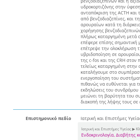
βενζοδιαζεπινών και η αξι
υδροκορτιζόνης στην ύφεσ
ανταπόκριση της ACTH και 
από βενζοδιαζεπίνες, και τ
αρουραίων κατά τη διάρκει
χορήγησης βενζοδιαζεπινώ
πλήρως καταργημένη μετά α
επέφερε επίσης σημαντική 
επέτρεψε την ολοκλήρωση τη
υβριδοποίηση σε αρουραίου
της c-fos και της CRH στον
τελείως καταργημένη στην 
καταλήγουμε στο συμπέρασμ
ενεργοποίηση του συστήματ
πιθανώς να ευθύνεται για 
εκδηλώσεις του συνδρόμου 
μειώνει τη βαρύτητα του σ
διακοπή της λήψης τους σε 
Επιστημονικό πεδίο
Ιατρική και Επιστήμες Υγεία
Ιατρική και Επιστήμες Υγείας ▶ Κλ
Ενδοκρινολογία, Διαβήτης 