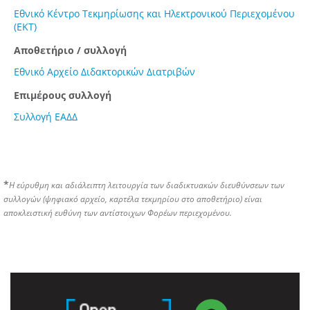
Εθνικό Κέντρο Τεκμηρίωσης και Ηλεκτρονικού Περιεχομένου
(ΕΚΤ)
Αποθετήριο / συλλογή
Εθνικό Αρχείο Διδακτορικών Διατριβών
Επιμέρους συλλογή
Συλλογή ΕΑΔΔ
*
Η εύρυθμη και αδιάλειπτη λειτουργία των διαδικτυακών διευθύνσεων των
συλλογών (ψηφιακό αρχείο, καρτέλα τεκμηρίου στο αποθετήριο) είναι
αποκλειστική ευθύνη των αντίστοιχων Φορέων περιεχομένου.