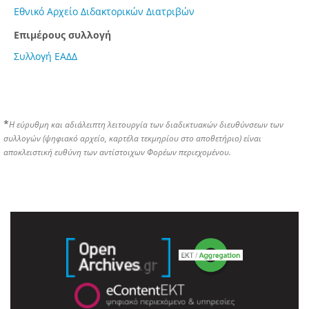
Εθνικό Αρχείο Διδακτορικών Διατριβών
Επιμέρους συλλογή
Συλλογή ΕΑΔΔ
*
Η εύρυθμη και αδιάλειπτη λειτουργία των διαδικτυακών διευθύνσεων των
συλλογών (ψηφιακό αρχείο, καρτέλα τεκμηρίου στο αποθετήριο) είναι
αποκλειστική ευθύνη των αντίστοιχων Φορέων περιεχομένου.