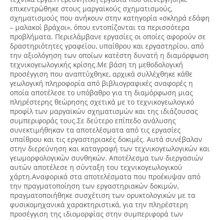
επικεντρώθηκε στους μαργαϊκούς σχηματισμούς,
σχηματισμούς που ανήκουν στην κατηγορία «σκληρά εδάφη
– μαλακοί βράχοι», όπου εντοπίζονται τα περισσότερα
προβλήματα. Περιελάμβανε εργασίες οι οποίες αφορούν σε
δραστηριότητες γραφείου, υπαίθρου και εργαστηρίου, από
την αξιoλόγηση των οποίων κατέστη δυνατή η διαμόρφωση
τεχνικογεωλογικής κρίσης.Με βάση τη μεθοδολογική
προσέγγιση που αναπτύχθηκε, αρχικά συλλέχθηκε κάθε
γεωλογική πληροφορία από βιβλιογραφικές αναφορές η
οποία αποτέλεσε το υπόβαθρο για τη διαμόρφωση μιας
πληρέστερης θεώρησης σχετικά με το τεχνικογεωλογικό
προφίλ των μαργαϊκών σχηματισμών και της ιδιάζουσας
συμπεριφοράς τους.Σε δεύτερο επίπεδο ανάλυσης
συνεκτιμήθηκαν τα αποτελέσματα από τις εργασίες
υπαίθρου και τις εργαστηριακές δοκιμές. Αυτά συνέβαλαν
στην διερεύνηση και καταγραφή των τεχνικογεωλογικών και
γεωμορφολογικών συνθηκών. Αποτέλεσμα των διεργασιών
αυτών αποτέλεσε η σύνταξη του τεχνικογεωλογικού
χάρτη.Αναφορικά στα αποτελέσματα που προέκυψαν από
την πραγματοποίηση των εργαστηριακών δοκιμών,
πραγματοποιήθηκε συσχέτιση των ορυκτολογικών με τα
φυσικομηχανικά χαρακτηριστικά, για την πληρέστερη
προσέγγιση της ιδιομορφίας στην συμπεριφορά των