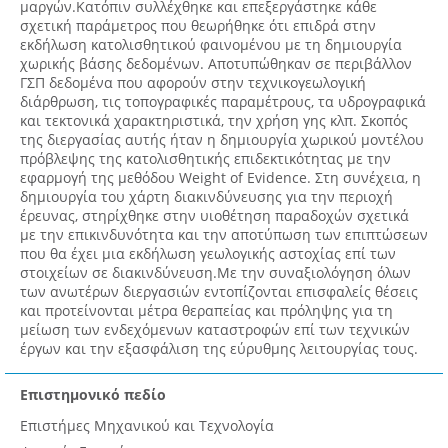
μαργών.Κατόπιν συλλέχθηκε και επεξεργάστηκε κάθε
σχετική παράμετρος που θεωρήθηκε ότι επιδρά στην
εκδήλωση κατολισθητικού φαινομένου με τη δημιουργία
χωρικής βάσης δεδομένων. Αποτυπώθηκαν σε περιβάλλον
ΓΣΠ δεδομένα που αφορούν στην τεχνικογεωλογική
διάρθρωση, τις τοπογραφικές παραμέτρους, τα υδρογραφικά
και τεκτονικά χαρακτηριστικά, την χρήση γης κλπ. Σκοπός
της διεργασίας αυτής ήταν η δημιουργία χωρικού μοντέλου
πρόβλεψης της κατολισθητικής επιδεκτικότητας με την
εφαρμογή της μεθόδου Weight of Evidence. Στη συνέχεια, η
δημιουργία του χάρτη διακινδύνευσης για την περιοχή
έρευνας, στηρίχθηκε στην υιοθέτηση παραδοχών σχετικά
με την επικινδυνότητα και την αποτύπωση των επιπτώσεων
που θα έχει μια εκδήλωση γεωλογικής αστοχίας επί των
στοιχείων σε διακινδύνευση.Με την συναξιολόγηση όλων
των ανωτέρων διεργασιών εντοπίζονται επισφαλείς θέσεις
και προτείνονται μέτρα θεραπείας και πρόληψης για τη
μείωση των ενδεχόμενων καταστροφών επί των τεχνικών
έργων και την εξασφάλιση της εύρυθμης λειτουργίας τους.
Επιστημονικό πεδίο
Επιστήμες Μηχανικού και Τεχνολογία