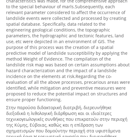
characteristics was made, for the comprehensive approach
to the special behaviour of marls.Subsequently, each
relevant parameter considered to affect the occurrence of
landslide events were collected and processed by creating
spatial database. Specifically, data related to the
engineering geological conditions, the topographic
parameters, the hydrographic and tectonic features, land
use, etc were depicted in an environment of GIS. The
purpose of this process was the creation of a spatial
predictive model of landslide susceptibility by applying the
method Weight of Evidence. The compilation of the
landslide risk map was based on certain assumptions about
hazard characterization and the impact of a landslide
incidence on the elements at risk.Regarding the co-
evaluation of all the above processes, precarious areas were
identified, while mitigation and preventive measures were
proposed to reduce the potential impact on structures and
ensure proper functioning.
Στην παρούσα διδακτορική διατριβή, διερευνήθηκε
διεξοδικά η λιθολογική διάρθρωση και οι ιδιαίτερες
τεχνικογεωλογικές συνθήκες που επικρατούν στην περιοχή
της Κύμης, Εύβοιας, καθώς και η επίδραση των
σχηματισμών που δομούντην περιοχή στα υφιστάμενα
τεχνικά έργα.Η ερευνητική εργασία που διενεργήθηκε