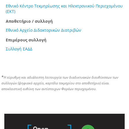
Εθνικό Κέντρο Τεκμηρίωσης και Ηλεκτρονικού Περιεχομένου
(ΕΚΤ)
Αποθετήριο / συλλογή
Εθνικό Αρχείο Διδακτορικών Διατριβών
Επιμέρους συλλογή
Συλλογή ΕΑΔΔ
*
Η εύρυθμη και αδιάλειπτη λειτουργία των διαδικτυακών διευθύνσεων των
συλλογών (ψηφιακό αρχείο, καρτέλα τεκμηρίου στο αποθετήριο) είναι
αποκλειστική ευθύνη των αντίστοιχων Φορέων περιεχομένου.