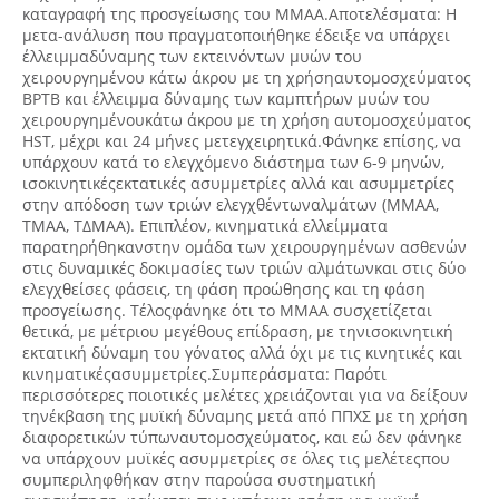
καταγραφή της προσγείωσης του ΜΜΑΑ.Αποτελέσματα: Η
μετα-ανάλυση που πραγματοποιήθηκε έδειξε να υπάρχει
έλλειμμαδύναμης των εκτεινόντων μυών του
χειρουργημένου κάτω άκρου με τη χρήσηαυτομοσχεύματος
BPTB και έλλειμμα δύναμης των καμπτήρων μυών του
χειρουργημένουκάτω άκρου με τη χρήση αυτομοσχεύματος
HST, μέχρι και 24 μήνες μετεγχειρητικά.Φάνηκε επίσης, να
υπάρχουν κατά το ελεγχόμενο διάστημα των 6-9 μηνών,
ισοκινητικέςεκτατικές ασυμμετρίες αλλά και ασυμμετρίες
στην απόδοση των τριών ελεγχθέντωναλμάτων (ΜΜΑΑ,
ΤΜΑΑ, ΤΔΜΑΑ). Επιπλέον, κινηματικά ελλείμματα
παρατηρήθηκανστην ομάδα των χειρουργημένων ασθενών
στις δυναμικές δοκιμασίες των τριών αλμάτωνκαι στις δύο
ελεγχθείσες φάσεις, τη φάση προώθησης και τη φάση
προσγείωσης. Τέλοςφάνηκε ότι το ΜΜΑΑ συσχετίζεται
θετικά, με μέτριου μεγέθους επίδραση, με τηνισοκινητική
εκτατική δύναμη του γόνατος αλλά όχι με τις κινητικές και
κινηματικέςασυμμετρίες.Συμπεράσματα: Παρότι
περισσότερες ποιοτικές μελέτες χρειάζονται για να δείξουν
τηνέκβαση της μυϊκή δύναμης μετά από ΠΠΧΣ με τη χρήση
διαφορετικών τύπωναυτομοσχεύματος, και εώ δεν φάνηκε
να υπάρχουν μυϊκές ασυμμετρίες σε όλες τις μελέτεςπου
συμπεριληφθήκαν στην παρούσα συστηματική