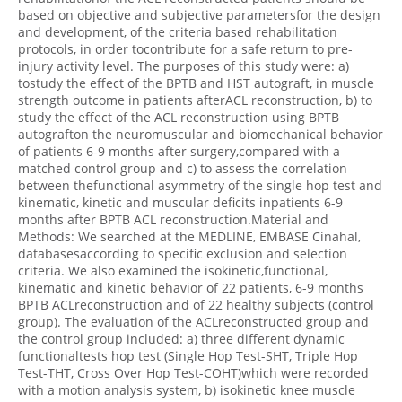
based on objective and subjective parametersfor the design
and development, of the criteria based rehabilitation
protocols, in order tocontribute for a safe return to pre-
injury activity level. The purposes of this study were: a)
tostudy the effect of the BPTB and HST autograft, in muscle
strength outcome in patients afterACL reconstruction, b) to
study the effect of the ACL reconstruction using BPTB
autografton the neuromuscular and biomechanical behavior
of patients 6-9 months after surgery,compared with a
matched control group and c) to assess the correlation
between thefunctional asymmetry of the single hop test and
kinematic, kinetic and muscular deficits inpatients 6-9
months after BPTB ACL reconstruction.Material and
Methods: We searched at the MEDLINE, EMBASE Cinahal,
databasesaccording to specific exclusion and selection
criteria. We also examined the isokinetic,functional,
kinematic and kinetic behavior of 22 patients, 6-9 months
BPTB ACLreconstruction and of 22 healthy subjects (control
group). The evaluation of the ACLreconstructed group and
the control group included: a) three different dynamic
functionaltests hop test (Single Hop Test-SHT, Triple Hop
Test-THT, Cross Over Hop Test-COHT)which were recorded
with a motion analysis system, b) isokinetic knee muscle