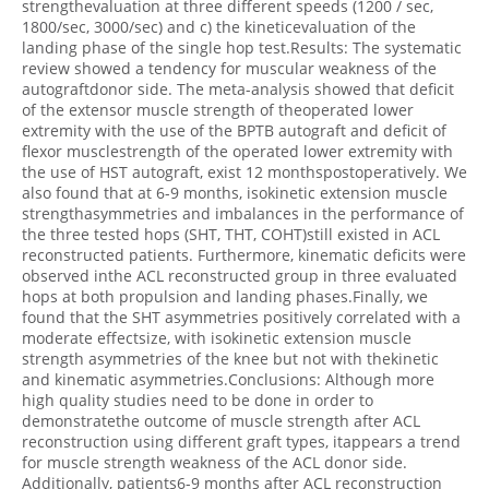
strengthevaluation at three different speeds (1200 / sec,
1800/sec, 3000/sec) and c) the kineticevaluation of the
landing phase of the single hop test.Results: The systematic
review showed a tendency for muscular weakness of the
autograftdonor side. The meta-analysis showed that deficit
of the extensor muscle strength of theoperated lower
extremity with the use of the BPTB autograft and deficit of
flexor musclestrength of the operated lower extremity with
the use of HST autograft, exist 12 monthspostoperatively. We
also found that at 6-9 months, isokinetic extension muscle
strengthasymmetries and imbalances in the performance of
the three tested hops (SHT, THT, COHT)still existed in ACL
reconstructed patients. Furthermore, kinematic deficits were
observed inthe ACL reconstructed group in three evaluated
hops at both propulsion and landing phases.Finally, we
found that the SHT asymmetries positively correlated with a
moderate effectsize, with isokinetic extension muscle
strength asymmetries of the knee but not with thekinetic
and kinematic asymmetries.Conclusions: Although more
high quality studies need to be done in order to
demonstratethe outcome of muscle strength after ACL
reconstruction using different graft types, itappears a trend
for muscle strength weakness of the ACL donor side.
Additionally, patients6-9 months after ACL reconstruction