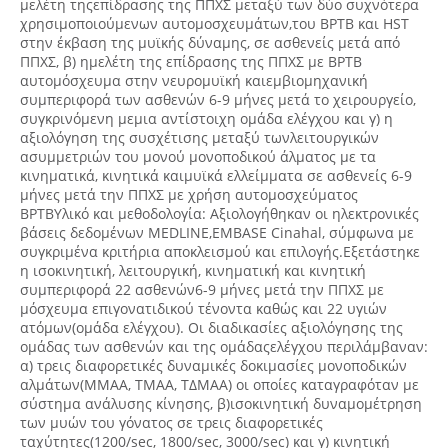
μελέτη τηςεπίδρασης της ΠΠΧΣ μεταξύ των δύο συχνότερα
χρησιμοποιούμενων αυτομοσχευμάτων,του BPTB και HST
στην έκβαση της μυϊκής δύναμης, σε ασθενείς μετά από
ΠΠΧΣ, β) ημελέτη της επίδρασης της ΠΠΧΣ με BPTB
αυτομόσχευμα στην νευρομυϊκή καιεμβιομηχανική
συμπεριφορά των ασθενών 6-9 μήνες μετά το χειρουργείο,
συγκρινόμενη μεμια αντίστοιχη ομάδα ελέγχου και γ) η
αξιολόγηση της συσχέτισης μεταξύ τωνλειτουργικών
ασυμμετριών του μονού μονοποδικού άλματος με τα
κινηματικά, κινητικά καιμυϊκά ελλείμματα σε ασθενείς 6-9
μήνες μετά την ΠΠΧΣ με χρήση αυτομοσχεύματος
BPTBΥλικό και μεθοδολογία: Αξιολογήθηκαν οι ηλεκτρονικές
βάσεις δεδομένων MEDLINE,EMBASE Cinahal, σύμφωνα με
συγκριμένα κριτήρια αποκλεισμού και επιλογής.Εξετάστηκε
η ισοκινητική, λειτουργική, κινηματική και κινητική
συμπεριφορά 22 ασθενών6-9 μήνες μετά την ΠΠΧΣ με
μόσχευμα επιγονατιδικού τένοντα καθώς και 22 υγιών
ατόμων(ομάδα ελέγχου). Οι διαδικασίες αξιολόγησης της
ομάδας των ασθενών και της ομάδαςελέγχου περιλάμβαναν:
α) τρεις διαφορετικές δυναμικές δοκιμασίες μονοποδικών
αλμάτων(ΜΜΑΑ, ΤΜΑΑ, ΤΔΜΑΑ) οι οποίες καταγραφόταν με
σύστημα ανάλυσης κίνησης, β)ισοκινητική δυναμομέτρηση
των μυών του γόνατος σε τρεις διαφορετικές
ταχύτητες(1200/sec, 1800/sec, 3000/sec) και γ) κινητική