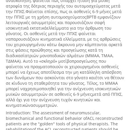
ανασκόπηση, φαίνεται πως υπάρχει ητάση για μυϊκή
ατροφία της δότριας περιοχής του αυτομοσχεύματος μετά
την ΠΠΧΣ.Φαίνεται επίσης, πως οι ασθενείς 6-9 μήνες μετά
την ΠΠΧΣ με τη χρήση αυτομοσχεύματοςBPTB εμφανίζουν
λειτουργικές ασυμμετρίες και παρουσιάζουν σαφή
ισοκινητικά εκτατικάελλείμματα για την άρθρωση του
γόνατος. Οι ασθενείς μετά την ΠΠΧΣ φαίνεται
ναπαρουσιάζουν κινηματικά ελλείμματα, με τις αρθρώσεις
του χειρουργημένου κάτω άκρουνα μην κάμπτονται αρκετά
στις φάσεις προώθησης και προσγείωσης κατά τη
διαδικασίατριών μονοποδικών αλμάτων (ΜΜΑΑ, ΤΜΑΑ,
ΤΔΜΑΑ). Αυτό το «σκληρό» μοτίβοπροσγείωσης που
φαίνεται να πραγματοποιούν οι χειρουργημένοι ασθενείς
μπορεί να έχειως αποτέλεσμα την μη κατάλληλη απόσβεση
των δυνάμεων που ασκούνται στο γόνατο καιέτσι να θέτουν
σε κίνδυνο τη σταθερότητα του γόνατος. Τέλος, το ΜΜΑΑ
μπορεί ναχρησιμοποιηθεί για την ανίχνευση ισοκινητικών
μυϊκών ασυμμετριών σε ασθενείς 6-9 μήνεςμετά από ΠΠΧΣ,
αλλά όχι για την ανίχνευση τυχόν κινητικών και
κινηματικώνασυμμετριών.
Introduction: The assessment of neuromuscular,
biomechanical and functional behavior ofACL reconstructed
patients are the "golden" tools of physical therapists. The
rehabilitationof the ACL reconstructed patients should be