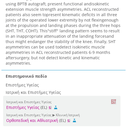
using BPTB autograft, present functional andisokinetic
extension muscle strength asymmetries. ACL reconstructed
patients also seem topresent kinematic deficits in all three
joints of the operated lower extremity by not flexingenough
at the propulsion and landing phases during the three hops
(SHT, THT, COHT). This"stiff" landing pattern seems to result
in an inappropriate attenuation of the landing forcesand
thus might endanger the stability of the knee. Finally, SHT
asymmetries can be used todetect isokinetic muscle
asymmetries in ACL reconstructed patients 6-9 months
aftersurgery, but not detect kinetic and kinematic
asymmetries.
Επιστημονικό πεδίο
Επιστήμες Υγείας
Ιατρική και Επιστήμες Υγείας
Ιατρική και Επιστήμες Υγείας
Επιστήμες Υγείας
(EL)
Ιατρική και Επιστήμες Υγείας ▶ Κλινική Ιατρική
Ορθοπεδική και Αθλιατρική
(EL)