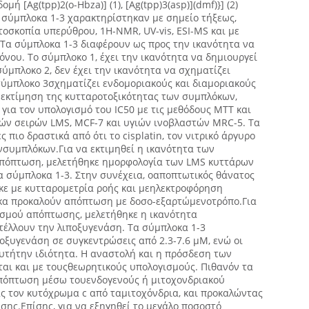
ή [Ag(tpp)2(o-Hbza)] (1), [Ag(tpp)3(asp)](dmf)}] (2)
Τα σύμπλοκα 1-3 χαρακτηρίστηκαν με σημείο τήξεως,
οσκοπία υπερύθρου, 1H-NMR, UV-vis, ESI-MS και με
Τα σύμπλοκα 1-3 διαφέρουν ως προς την ικανότητα να
ου. Το σύμπλοκο 1, έχει την ικανότητα να δημιουργεί
ύμπλοκο 2, δεν έχει την ικανότητα να σχηματίζει
σύμπλοκο 3σχηματίζει ενδομοριακούς και διαμοριακούς
 εκτίμηση της κυτταροτοξικότητας των συμπλόκων,
ια τον υπολογισμό του IC50 με τις μεθόδους ΜΤΤ και
κών σειρών LMS, MCF-7 και υγιών ινοβλαστών MRC-5. Τα
ς πιο δραστικά από ότι το cisplatin, τον νιτρικό άργυρο
νσυμπλόκων.Για να εκτιμηθεί η ικανότητα των
πόπτωση, μελετήθηκε ημορφολογία των LMS κυττάρων
α σύμπλοκα 1-3. Στην συνέχεια, οαποπτωτικός θάνατος
ε με κυτταρομετρία ροής και μεηλεκτροφόρηση
κα προκαλούν απόπτωση με δοσο-εξαρτώμενοτρόπο.Για
σμού απόπτωσης, μελετήθηκε η ικανότητα
έλλουν την λιποξυγενάση. Τα σύμπλοκα 1-3
οξυγενάση σε συγκεντρώσεις από 2.3-7.6 μΜ, ενώ οι
υτήτην ιδιότητα. Η αναστολή και η πρόσδεση των
ται και με τουςθεωρητικούς υπολογισμούς. Πιθανόν τα
πόπτωση μέσω τουενδογενούς ή μιτοχονδριακού
ς τον κυτόχρωμα c από ταμιτοχόνδρια, και προκαλώντας
ης.Επίσης, για να εξηγηθεί το μεγάλο ποσοστό