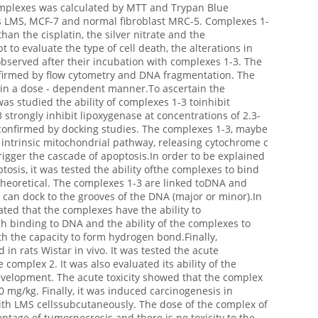
omplexes was calculated by MTT and Trypan Blue
s LMS, MCF-7 and normal fibroblast MRC-5. Complexes 1-
han the cisplatin, the silver nitrate and the
pt to evaluate the type of cell death, the alterations in
bserved after their incubation with complexes 1-3. The
firmed by flow cytometry and DNA fragmentation. The
in a dose - dependent manner.To ascertain the
as studied the ability of complexes 1-3 toinhibit
strongly inhibit lipoxygenase at concentrations of 2.3-
confirmed by docking studies. The complexes 1-3, maybe
intrinsic mitochondrial pathway, releasing cytochrome c
igger the cascade of apoptosis.In order to be explained
tosis, it was tested the ability ofthe complexes to bind
heoretical. The complexes 1-3 are linked toDNA and
can dock to the grooves of the DNA (major or minor).In
ted that the complexes have the ability to
 binding to DNA and the ability of the complexes to
h the capacity to form hydrogen bond.Finally,
n rats Wistar in vivo. It was tested the acute
 complex 2. It was also evaluated its ability of the
velopment. The acute toxicity showed that the complex
50 mg/kg. Finally, it was induced carcinogenesis in
ith LMS cellssubcutaneously. The dose of the complex of
tage of tumornecrosis and there is no toxicity to the