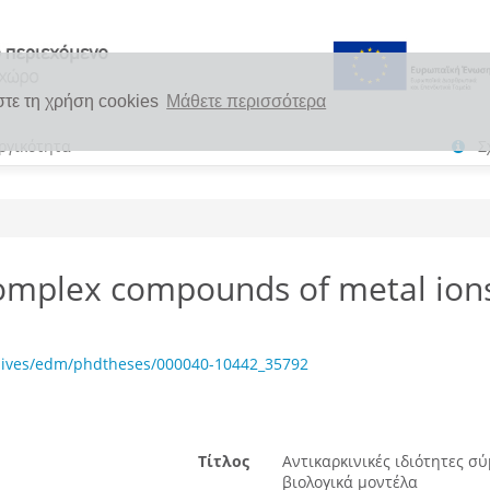
στε τη χρήση cookies
Μάθετε περισσότερα
ργικότητα
Σ
complex compounds of metal ions
chives/edm/phdtheses/000040-10442_35792
Τίτλος
Αντικαρκινικές ιδιότητες σ
βιολογικά μοντέλα