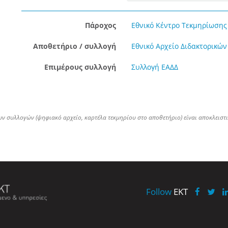
Πάροχος
Εθνικό Κέντρο Τεκμηρίωσης 
Αποθετήριο / συλλογή
Εθνικό Αρχείο Διδακτορικών
Επιμέρους συλλογή
Συλλογή ΕΑΔΔ
ων συλλογών (ψηφιακό αρχείο, καρτέλα τεκμηρίου στο αποθετήριο) είναι αποκλειστ
Follow
EKT