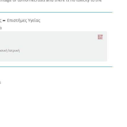
ας ➨ Επιστήμες Υγείας
α
ασική Ιατρική
s