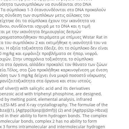
ανότητα τωνσυμπλόκων να συνδέονται στο DNA
. Tα σύμπλοκα 1-3 ότανσυνδέονται στο DNA προκαλούν
ς σύνδεση των συμπλόκων μετις αύλακες του
ίχτηκε ότι τα σύμπλοκα έχουν την ικανότητα να
νου, συνδέονται ισχυρά με το DNA και η τιμή
αι με την ικανότητα δημιουργίας δεσμών
ραγματοποιήθηκαν πειράματα με επίμυες Wistar Rat in
τα του συμπλόκου 2 και εκτιμήθηκε η ικανότητά του να
. Η οξεία τοξικότητα έδειξε, ότι το σύμπλοκο δεν είναι
0 mg/kg και εμφάνιζε προβλήματα σε ήπαρ, νεφρό,
ριχών. Στην υποχρόνια τοξικότητα, το σύμπλοκο
τα στα όργανα, αλλάδεν προκαλεί τον θάνατο των ζώων
εία.Τέλος, στα ζώα προκλήθηκε καρκινογένεση με ένεση
όση των 5 mg/kg δείχνει ένα μικρό ποσοστό νέκρωσης
φανίζειτοξικότητα στα όργανα και στου ιστούς.
silver(I) with salicylic acid and its derivatives
benzoic acid with triphenyl phosphine, are designed,
d by melting point, elemental analysis, infrared
s,ESI-MS and X-ray crystallography. The formulae of the
a)](1), [Ag(tpp)3(asp)](dmf)}] (2) and [Ag(tpp)2(p-Hbza)]
ed in their ability to form hydrogen bonds. The complex
ramolecular bonds, complex 2 has no ability to form
3 forms intramolecular and intermolecular hydrogen