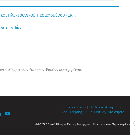
και Ηλεκτρονικού Περιεχομένου (ΕΚΤ)
 Διατριβών
ική ευθύνη των αντίστοιχων Φορέων περιεχομένου.
Επικοινωνία
|
Πολιτική Απορρήτου
Όροι Χρήσης
|
Πνευματική ιδιοκτησία
©2025 Εθνικό Κέντρο Τεκμηρίωσης και Ηλεκτρονικού Περιεχομένου