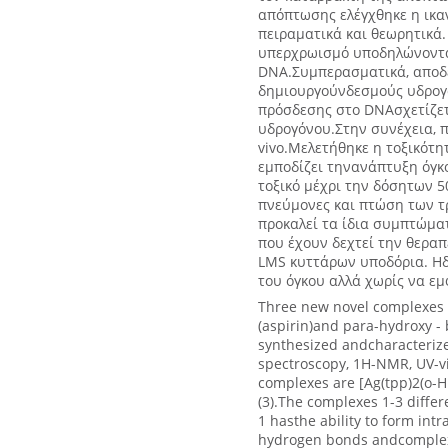
απόπτωσης ελέγχθηκε η ικ
πειραματικά και θεωρητικά
υπερχρωισμό υποδηλώνοντα
DNA.Συμπερασματικά, αποδε
δημιουργούνδεσμούς υδρογό
πρόσδεσης στο DNAσχετίζετ
υδρογόνου.Στην συνέχεια, π
vivo.Μελετήθηκε η τοξικότη
εμποδίζει τηνανάπτυξη όγκου
τοξικό μέχρι την δόσητων 5
πνεύμονες και πτώση των τ
προκαλεί τα ίδια συμπτώμα
που έχουν δεχτεί την θεραπ
LMS κυττάρων υποδόρια. Ηδ
του όγκου αλλά χωρίς να εμ
Three new novel complexes of 
(aspirin)and para-hydroxy - 
synthesized andcharacterize
spectroscopy, 1H-NMR, UV-vi
complexes are [Ag(tpp)2(o-Hbz
(3).The complexes 1-3 differ
1 hasthe ability to form int
hydrogen bonds andcomplex 