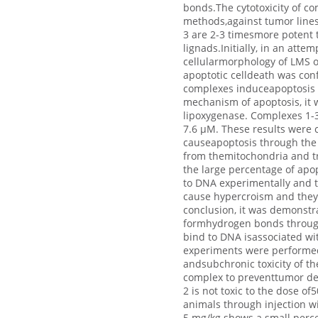
bonds.The cytotoxicity of c
methods,against tumor line
3 are 2-3 timesmore potent t
lignads.Initially, in an attem
cellularmorphology of LMS o
apoptotic celldeath was con
complexes induceapoptosis 
mechanism of apoptosis, it w
lipoxygenase. Complexes 1-3 
7.6 μM. These results were 
causeapoptosis through the 
from themitochondria and tr
the large percentage of apop
to DNA experimentally and t
cause hypercroism and they 
conclusion, it was demonstra
formhydrogen bonds through
bind to DNA isassociated wit
experiments were performed i
andsubchronic toxicity of the
complex to preventtumor de
2 is not toxic to the dose of
animals through injection w
5 mg/kg shows a small percen