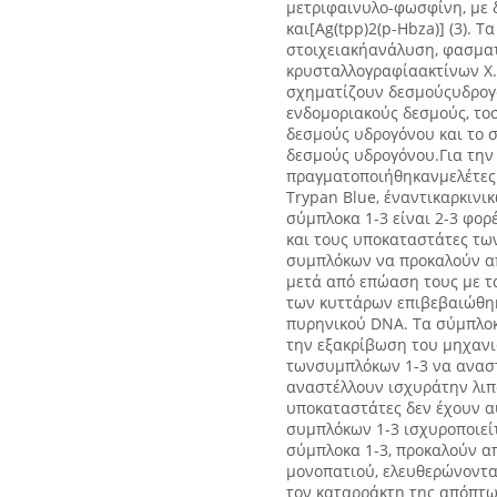
μετριφαινυλο-φωσφίνη, με δομ
και[Ag(tpp)2(p-Hbza)] (3). 
στοιχειακήανάλυση, φασματ
κρυσταλλογραφίαακτίνων Χ.
σχηματίζουν δεσμούςυδρογόν
ενδομοριακούς δεσμούς, τοσ
δεσμούς υδρογόνου και το 
δεσμούς υδρογόνου.Για την
πραγματοποιήθηκανμελέτες γ
Trypan Blue, έναντικαρκινι
σύμπλοκα 1-3 είναι 2-3 φορέ
και τους υποκαταστάτες τω
συμπλόκων να προκαλούν α
μετά από επώαση τους με τ
των κυττάρων επιβεβαιώθηκ
πυρηνικού DNA. Τα σύμπλο
την εξακρίβωση του μηχανι
τωνσυμπλόκων 1-3 να αναστ
αναστέλλουν ισχυράτην λιπ
υποκαταστάτες δεν έχουν α
συμπλόκων 1-3 ισχυροποιεί
σύμπλοκα 1-3, προκαλούν α
μονοπατιού, ελευθερώνοντα
τον καταρράκτη της απόπτωσ