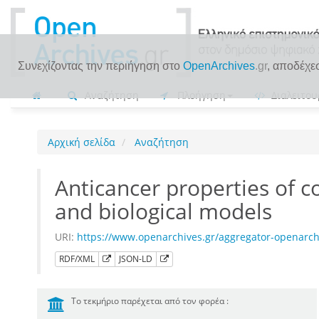
Συνεχίζοντας την περιήγηση στο
OpenArchives
.gr
, αποδέχε
Αναζήτηση
Πλοήγηση
Διαλειτου
Αρχική σελίδα
Αναζήτηση
Anticancer properties of 
and biological models
URI:
https://www.openarchives.gr/aggregator-openar
RDF/XML
JSON-LD
Το τεκμήριο παρέχεται από τον φορέα :