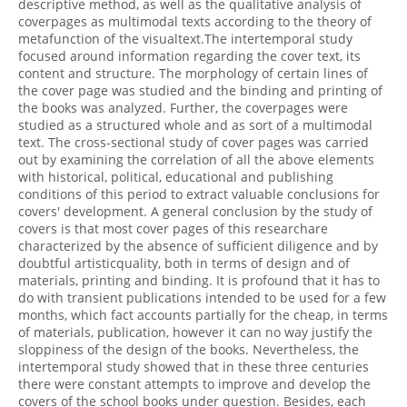
descriptive method, as well as the qualitative analysis of
coverpages as multimodal texts according to the theory of
metafunction of the visualtext.The intertemporal study
focused around information regarding the cover text, its
content and structure. The morphology of certain lines of
the cover page was studied and the binding and printing of
the books was analyzed. Further, the coverpages were
studied as a structured whole and as sort of a multimodal
text. The cross-sectional study of cover pages was carried
out by examining the correlation of all the above elements
with historical, political, educational and publishing
conditions of this period to extract valuable conclusions for
covers' development. A general conclusion by the study of
covers is that most cover pages of this researchare
characterized by the absence of sufficient diligence and by
doubtful artisticquality, both in terms of design and of
materials, printing and binding. It is profound that it has to
do with transient publications intended to be used for a few
months, which fact accounts partially for the cheap, in terms
of materials, publication, however it can no way justify the
sloppiness of the design of the books. Nevertheless, the
intertemporal study showed that in these three centuries
there were constant attempts to improve and develop the
covers of the school books under question. Besides, each