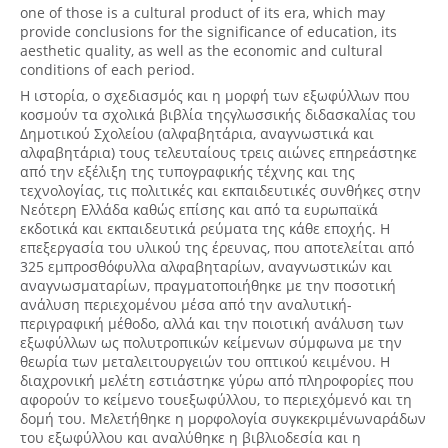
one of those is a cultural product of its era, which may
provide conclusions for the significance of education, its
aesthetic quality, as well as the economic and cultural
conditions of each period.
Η ιστορία, ο σχεδιασμός και η μορφή των εξωφύλλων που
κοσμούν τα σχολικά βιβλία τηςγλωσσικής διδασκαλίας του
Δημοτικού Σχολείου (αλφαβητάρια, αναγνωστικά και
αλφαβητάρια) τους τελευταίους τρεις αιώνες επηρεάστηκε
από την εξέλιξη της τυπογραφικής τέχνης και της
τεχνολογίας, τις πολιτικές και εκπαιδευτικές συνθήκες στην
Νεότερη Ελλάδα καθώς επίσης και από τα ευρωπαϊκά
εκδοτικά και εκπαιδευτικά ρεύματα της κάθε εποχής. Η
επεξεργασία του υλικού της έρευνας, που αποτελείται από
325 εμπροσθόφυλλα αλφαβηταρίων, αναγνωστικών και
αναγνωσματαρίων, πραγματοποιήθηκε με την ποσοτική
ανάλυση περιεχομένου μέσα από την αναλυτική-
περιγραφική μέθοδο, αλλά και την ποιοτική ανάλυση των
εξωφύλλων ως πολυτροπικών κείμενων σύμφωνα με την
θεωρία των μεταλειτουργειών του οπτικού κειμένου. Η
διαχρονική μελέτη εστιάστηκε γύρω από πληροφορίες που
αφορούν το κείμενο τουεξωφύλλου, το περιεχόμενό και τη
δομή του. Μελετήθηκε η μορφολογία συγκεκριμένωναράδων
του εξωφύλλου και αναλύθηκε η βιβλιοδεσία και η