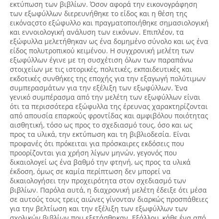
εκτύπωση των βιβλίων. Όσον αφορά την εικονογράφηση
των εξωφύλλων διερευνήθηκε το είδος και η θέση της
εικόναςστο εξώφυλλο και πραγματοποιήθηκε σημασιολογική
και εννοιολογική ανάλυση των εικόνων. Επιπλέον, τα
εξώφυλλα μελετήθηκαν ως ένα δομημένο σύνολο και ως ένα
είδος πολυτροπικού κειμένου. Η συγχρονική μελέτη των
εξωφύλλων έγινε με τη συσχέτιση όλων των παραπάνω
στοιχείων με τις ιστορικές, πολιτικές, εκπαιδευτικές και
εκδοτικές συνθήκες της εποχής για την εξαγωγή πολύτιμων
συμπερασμάτων για την εξέλιξη των εξωφύλλων. Ένα
γενικό συμπέρασμα από την μελέτη των εξωφύλλων είναι
ότι τα περισσότερα εξώφυλλα της έρευνας χαρακτηρίζονται
από απουσία επαρκούς φροντίδας και αμφιβόλου ποιότητας
αισθητική, τόσο ως προς το σχεδιασμό τους, όσο και ως
προς τα υλικά, την εκτύπωση και τη βιβλιοδεσία. Είναι
προφανές ότι πρόκειται για πρόσκαιρες εκδόσεις που
προορίζονται για χρήση λίγων μηνών, γεγονός που
δικαιολογεί ως ένα βαθμό την φτηνή, ως προς τα υλικά
έκδοση, όμως σε καμία περίπτωση δεν μπορεί να
δικαιολογήσει την προχειρότητα στον σχεδιασμό των
βιβλίων. Παρόλα αυτά, η διαχρονική μελέτη έδειξε ότι μέσα
σε αυτούς τους τρεις αιώνες γίνονταν διαρκώς προσπάθειες
για την βελτίωση και την εξέλιξη των εξωφύλλων των
σχολικών βιβλίων που εξετάσθηκαν. Εξάλλου, κάθε ένα από