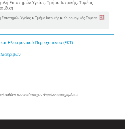
χολή Επιστημών Υγείας. Τμήμα Ιατρικής. Τομέας
παιδική
 Επιστημών Υγείας ▶ Τμήμα Ιατρικής ▶ Χειρουργικός Τομέας
και Ηλεκτρονικού Περιεχομένου (ΕΚΤ)
 Διατριβών
ική ευθύνη των αντίστοιχων Φορέων περιεχομένου.