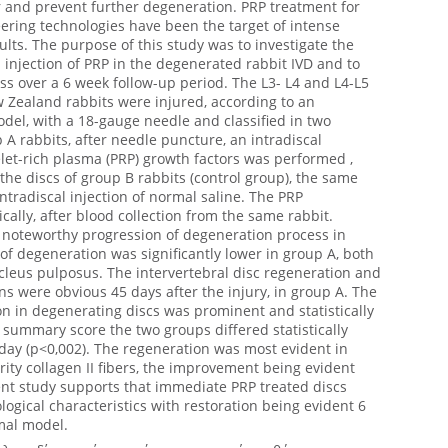
r and prevent further degeneration. PRP treatment for
ering technologies have been the target of intense
lts. The purpose of this study was to investigate the
l injection of PRP in the degenerated rabbit IVD and to
ss over a 6 week follow-up period. The L3- L4 and L4-L5
w Zealand rabbits were injured, according to an
del, with a 18-gauge needle and classified in two
p A rabbits, after needle puncture, an intradiscal
elet-rich plasma (PRP) growth factors was performed ,
the discs of group B rabbits (control group), the same
tradiscal injection of normal saline. The PRP
ally, after blood collection from the same rabbit.
 noteworthy progression of degeneration process in
f degeneration was significantly lower in group A, both
cleus pulposus. The intervertebral disc regeneration and
ons were obvious 45 days after the injury, in group A. The
n in degenerating discs was prominent and statistically
 summary score the two groups differed statistically
5day (p<0,002). The regeneration was most evident in
arity collagen II fibers, the improvement being evident
nt study supports that immediate PRP treated discs
ogical characteristics with restoration being evident 6
mal model.