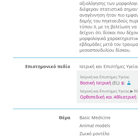
αξιολόγησης των μορφολογι
διέφεραν στατιστικά σημαντι
αναγέννηση ήταν πιο εμφαν
δομής του πηκτοειδούς πυρή
τύπου ΙΙ, με τη βελτίωση ν
δείχνει ότι δίσκοι που δέχ
μορφολογικά χαρακτηριστικ
εβδομάδες μετά τον τραυμα
μεσοσπονδυλίου δίσκου.
Επιστημονικό πεδίο
Ιατρική και Επιστήμες Υγεία
Ιατρική και Επιστήμες Υγείας
Βασική Ιατρική
(EL)
Ιατρική και Επιστήμες Υγείας ▶ Κλ
Ορθοπεδική και Αθλιατρική
Θέμα
Basic Medicine
Animal models
Ζωικό μοντέλο