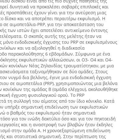
ιου δίσκου είναι από τις πιο συχνές παθήσεις της
ρεί δυνητικά να προκαλέσει σοβαρές επιπλοκές και
ές προσπάθειες έχουν γίνει για την ανεύρεση μιας
το δίσκο και να αποτρέπει περαιτέρω εκφυλισμό. Η
ο σε αιμοπετάλια-PRP, για την αποκατάσταση του
κής των ιστών έχει αποτελέσει αντικείμενο έντονης
τελέσματα. Ο σκοπός αυτής της μελέτης ήταν να
ς μόνο ενδοδισκικής έγχυσης του PRP σε εκφυλισμένους
νίκλων και να αξιολογηθεί η διαδικασία
ίοδο παρακολούθησης 6 εβδομάδων. Σύμφωνα με ένα
όκλησης εκφυλιστικών αλλοιώσεων, οι Ο3- Ο4 και Ο4-
υκών κονίκλων Νέας Ζηλανδίας τραυματίστηκαν, με μια
ρασκευάσματα ταξινομήθηκαν σε δύο ομάδες. Στους
τον νυγμό δια βελόνης, έγινε μια ενδοδισκική έγχυση
ιου σε αιμοπετάλια (PRP), χρησιμοποιώντας μια βελόνα
ν κονίκλων της ομάδας Β (ομάδα ελέγχου), ακολουθήθηκε
ισκική έγχυση φυσιολογικού ορού. Το PRP
ά τη συλλογή του αίματος από τον ίδιο κόνικλο. Κατά
ων υπήρξε σημαντική επιδείνωση των εκφυλιστικών
ενώ ο βαθμός του εκφυλισμού ήταν σημαντικά
τόσο για τον ινώδη δακτύλιο όσο και για τον πηκτοειδή
διεργασίες και η αναστροφή των βλαβών ήταν έκδηλες
τισμό στην ομάδα Α. Η χρονοεξαρτώμενη επιδείνωση
ής και στατιστικά σημαντική. Στην περίπτωση της