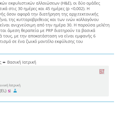
κών εκφυλιστικών αλλοιώσεων (Η&Ε), οι δύο ομάδες
κά στις 30 ημέρες και 45 ημέρες (p <0,002). Η
ής όσον αφορά την διατήρηση της αρχιτεκτονικής
να, της κυτταροβριθειας και των ινών κολλαγόνου
α είναι ανιχνεύσιμη από την ημέρα 30. Η παρούσα μελέτη
ονται άμεση θεραπεία με PRP διατηρούν τα βασικά
ά τους, με την αποκατάσταση να είναι εμφανής 6
τισμό σε ένα ζωικό μοντέλο εκφύλισης του
ς ➨ Βασική Ιατρική
ινική Ιατρική
(EL)