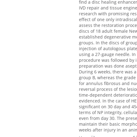
find a disc healing enhance
IVD repair and tissue engine
research with promising resu
effect of one only intradisca
assess the restoration proce
discs of 18 adult female Ne
established degenerative mo
groups. In the discs of grou
injection of autologous plat
using a 27-gauge needle. In 
procedure was followed by in
preparation was done aseptic
During 6 weeks, there was a
group B, whereas the grade o
for annulus fibrosus and nu
reversal process of the lesi
time-dependent deterioratio
evidenced. In the case of HE
significant on 30 day and 4
terms of NP integrity, cellul
even from day 30. The prese
maintain their basic morphol
weeks after injury in an ani