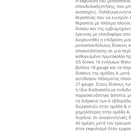
H εκφύλιση του μεσοσπονδύλ
σπονδυλικήςστήλης, που μπο
αναπηρίες. Πολλέςερευνητικ
θεραπείας που να ενισχύει 
θεραπεία με πλάσμα πλούσι
δίσκου και της εμβιομηχανι
έρευνας με ελπιδοφόρα απο
διερευνηθεί η επίδραση μια
μεσοσπονδύλιους δίσκους κο
αποκατάστασης σε μια περ
καθορισμένο πρωτόκολλο πρ
Ο5 δίσκοι 18 ενήλικων θηλ
βελόνα 18-gauge και τα πα
δίσκους της ομάδας Α, μετά 
αυτόλογου πλάσματος πλούσ
27-gauge. Στους δίσκους τω
η ίδια διαδικασία με ενδοδ
παρασκευάστηκε άσηπτα, μετ
τη διάρκεια των 6 εβδομάδ
διεργασιών στην ομάδα Β, 
χαμηλότερος στην ομάδα Α, 
πυρήνα. Οι αναγεννητικές 
45 ημέρες μετά τον τραυμα
στον εκφυλισμό ήταν εμφαν