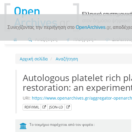
Συνεχίζοντας την περιήγηση στο
OpenArchives
.gr
, αποδέχε
Αναζήτηση
Πλοήγηση
Διαλειτου
Αρχική σελίδα
Αναζήτηση
Autologous platelet rich p
restoration: an experimen
URI:
https://www.openarchives.gr/aggregator-openar
RDF/XML
JSON-LD
Το τεκμήριο παρέχεται από τον φορέα :