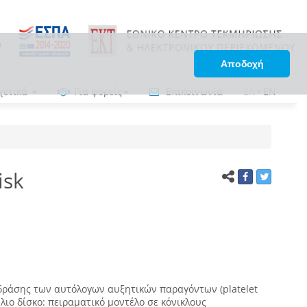
Αποδοχή
χετικά
Για φορείς
Επικοινωνία
ΕΛ
•
EN
isk
δράσης των αυτόλογων αυξητικών παραγόντων (platelet
λιο δίσκο: πειραματικό μοντέλο σε κόνικλους