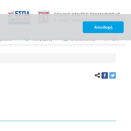
Αποδοχή
χετικά
Για φορείς
Επικοινωνία
ΕΛ
•
EN