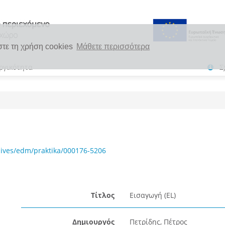
στε τη χρήση cookies
Μάθετε περισσότερα
ργικότητα
Σ
hives/edm/praktika/000176-5206
Τίτλος
Εισαγωγή (EL)
Δημιουργός
Πετρίδης, Πέτρος