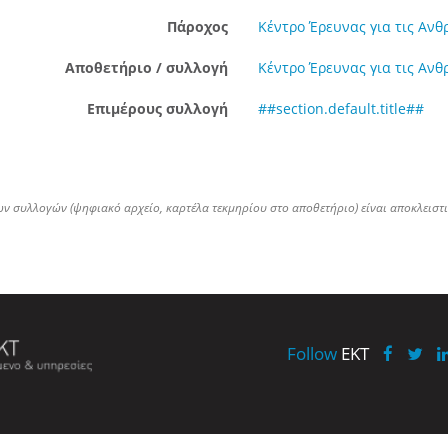
Πάροχος
Κέντρο Έρευνας για τις Ανθ
Αποθετήριο / συλλογή
Κέντρο Έρευνας για τις Ανθ
Επιμέρους συλλογή
##section.default.title##
ων συλλογών (ψηφιακό αρχείο, καρτέλα τεκμηρίου στο αποθετήριο) είναι αποκλειστ
Follow
EKT