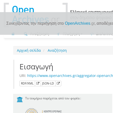
Συνεχίζοντας την περιήγηση στο
OpenArchives
.gr
, αποδέχε
Αναζήτηση
Πλοήγηση
Διαλειτου
Αρχική σελίδα
Αναζήτηση
Εισαγωγή
URI:
https://www.openarchives.gr/aggregator-openarc
RDF/XML
JSON-LD
Το τεκμήριο παρέχεται από τον φορέα :