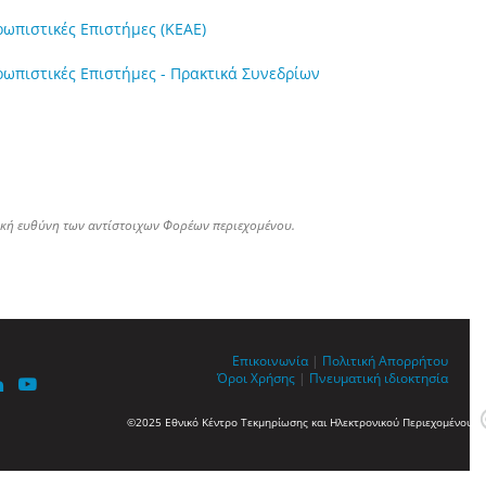
ρωπιστικές Επιστήμες (ΚΕΑΕ)
ρωπιστικές Επιστήμες - Πρακτικά Συνεδρίων
ική ευθύνη των αντίστοιχων Φορέων περιεχομένου.
Επικοινωνία
|
Πολιτική Απορρήτου
Όροι Χρήσης
|
Πνευματική ιδιοκτησία
©2025 Εθνικό Κέντρο Τεκμηρίωσης και Ηλεκτρονικού Περιεχομένου