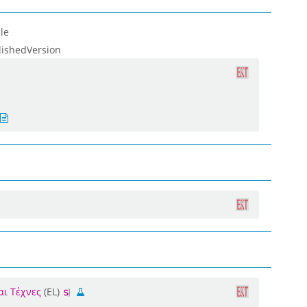
le
lishedVersion
αι Τέχνες
(EL)