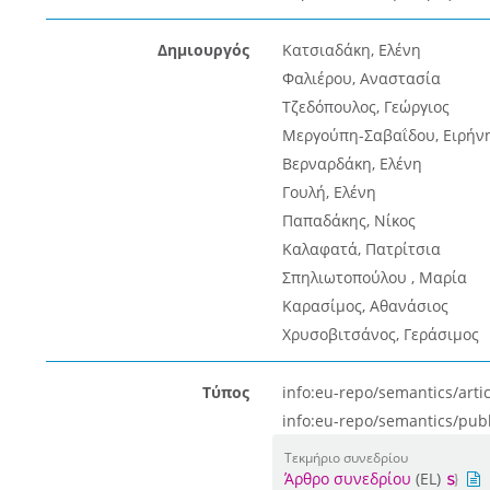
Δημιουργός
Κατσιαδάκη, Ελένη
Φαλιέρου, Αναστασία
Τζεδόπουλος, Γεώργιος
Μεργούπη-Σαβαΐδου, Ειρήν
Βερναρδάκη, Ελένη
Γουλή, Ελένη
Παπαδάκης, Νίκος
Καλαφατά, Πατρίτσια
Σπηλιωτοπούλου , Μαρία
Καρασίμος, Αθανάσιος
Χρυσοβιτσάνος, Γεράσιμος
Τύπος
info:eu-repo/semantics/artic
info:eu-repo/semantics/pub
Τεκμήριο συνεδρίου
Άρθρο συνεδρίου
(EL)