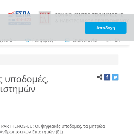
Αποδοχή
χετικά
Για φορείς
Επικοινωνία
ΕΛ
•
EN
ς υποδομές,
πιστημών
ο PARTHENOS-EU: Οι ψηφιακές υποδομές, τα μητρώα
Ανθρωπιστικών Επιστημών (EL)