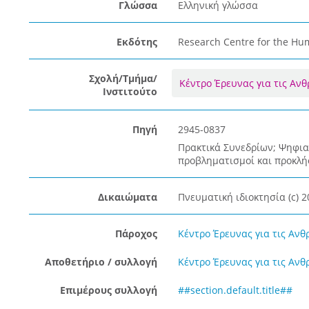
Γλώσσα
Ελληνική γλώσσα
Εκδότης
Research Centre for the Hum
Σχολή/Τμήμα/
Κέντρο Έρευνας για τις Αν
Ινστιτούτο
Πηγή
2945-0837
Πρακτικά Συνεδρίων; Ψηφια
προβληματισμοί και προκλήσ
Δικαιώματα
Πνευματική ιδιοκτησία (c) 2
Πάροχος
Κέντρο Έρευνας για τις Ανθ
Αποθετήριο / συλλογή
Κέντρο Έρευνας για τις Ανθ
Επιμέρους συλλογή
##section.default.title##