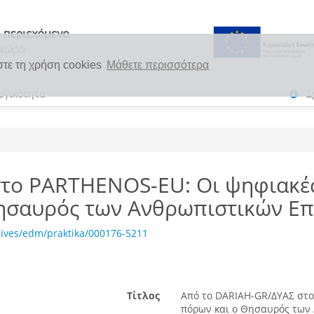
στε τη χρήση cookies
Μάθετε περισσότερα
ργικότητα
Σ
το PARTHENOS-EU: Οι ψηφιακέ
Θησαυρός των Ανθρωπιστικών Ε
hives/edm/praktika/000176-5211
Τίτλος
Από το DARIAH-GR/ΔΥΑΣ στ
πόρων και ο Θησαυρός των 