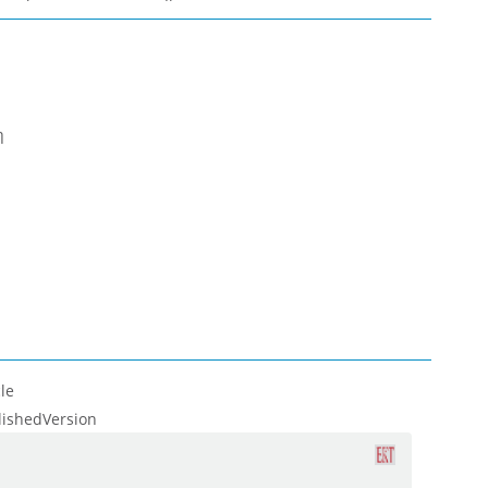
η
le
lishedVersion