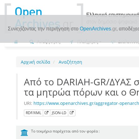
Συνεχίζοντας την περιήγηση στο
OpenArchives
.gr
, αποδέχε
Αναζήτηση
Πλοήγηση
Διαλειτου
Αρχική σελίδα
Αναζήτηση
Από το DARIAH-GR/ΔΥΑΣ σ
τα μητρώα πόρων και ο 
URI:
https://www.openarchives.gr/aggregator-openarc
RDF/XML
JSON-LD
Το τεκμήριο παρέχεται από τον φορέα :