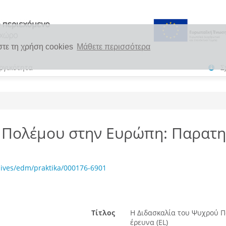
στε τη χρήση cookies
Μάθετε περισσότερα
ργικότητα
Σ
 Πολέμου στην Ευρώπη: Παρατηρ
hives/edm/praktika/000176-6901
Τίτλος
Η Διδασκαλία του Ψυχρού Π
έρευνα (EL)