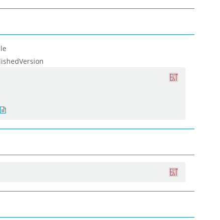
le
lishedVersion