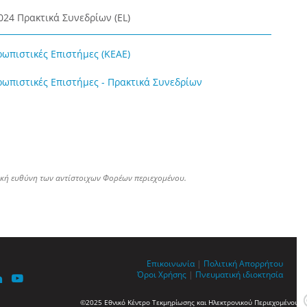
024 Πρακτικά Συνεδρίων (EL)
ρωπιστικές Επιστήμες (ΚΕΑΕ)
ρωπιστικές Επιστήμες - Πρακτικά Συνεδρίων
ική ευθύνη των αντίστοιχων Φορέων περιεχομένου.
Επικοινωνία
|
Πολιτική Απορρήτου
Όροι Χρήσης
|
Πνευματική ιδιοκτησία
©2025 Εθνικό Κέντρο Τεκμηρίωσης και Ηλεκτρονικού Περιεχομένου