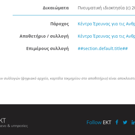
Δικαιώματα
Πνευματική ιδιοκτησία (c) 2
Πάροχος
Κέντρο Έρευνας για τις Ανθ
Αποθετήριο / συλλογή
Κέντρο Έρευνας για τις Ανθ
Επιμέρους συλλογή
##section.default.title##
ων συλλογών (ψηφιακό αρχείο, καρτέλα τεκμηρίου στο αποθετήριο) είναι αποκλειστ
Follow
EKT