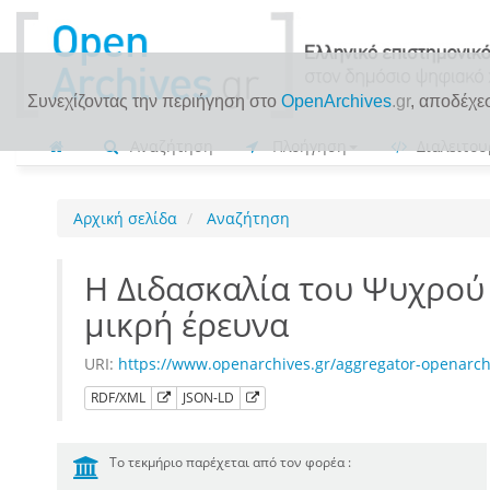
Συνεχίζοντας την περιήγηση στο
OpenArchives
.gr
, αποδέχε
Αναζήτηση
Πλοήγηση
Διαλειτου
Αρχική σελίδα
Αναζήτηση
Η Διδασκαλία του Ψυχρού
μικρή έρευνα
URI:
https://www.openarchives.gr/aggregator-openarc
RDF/XML
JSON-LD
Το τεκμήριο παρέχεται από τον φορέα :