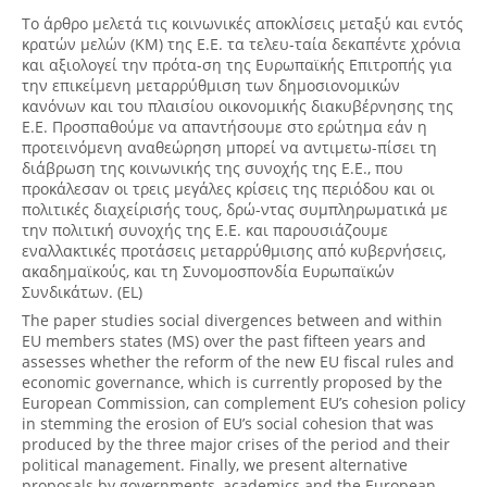
Το άρθρο μελετά τις κοινωνικές αποκλίσεις μεταξύ και εντός
κρατών μελών (ΚΜ) της Ε.Ε. τα τελευ-ταία δεκαπέντε χρόνια
και αξιολογεί την πρότα-ση της Ευρωπαϊκής Επιτροπής για
την επικείμενη μεταρρύθμιση των δημοσιονομικών
κανόνων και του πλαισίου οικονομικής διακυβέρνησης της
Ε.Ε. Προσπαθούμε να απαντήσουμε στο ερώτημα εάν η
προτεινόμενη αναθεώρηση μπορεί να αντιμετω-πίσει τη
διάβρωση της κοινωνικής της συνοχής της Ε.Ε., που
προκάλεσαν οι τρεις μεγάλες κρίσεις της περιόδου και οι
πολιτικές διαχείρισής τους, δρώ-ντας συμπληρωματικά με
την πολιτική συνοχής της Ε.Ε. και παρουσιάζουμε
εναλλακτικές προτάσεις μεταρρύθμισης από κυβερνήσεις,
ακαδημαϊκούς, και τη Συνομοσπονδία Ευρωπαϊκών
Συνδικάτων. (EL)
The paper studies social divergences between and within
EU members states (MS) over the past fifteen years and
assesses whether the reform of the new EU fiscal rules and
economic governance, which is currently proposed by the
European Commission, can complement EU’s cohesion policy
in stemming the erosion of EU’s social cohesion that was
produced by the three major crises of the period and their
political management. Finally, we present alternative
proposals by governments, academics and the European