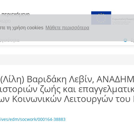
στε τη χρήση cookies
Μάθετε περισσότερα
ργικότητα
Σ
 (Λίλη) Βαριδάκη Λεβίν, ΑΝΑΔΗ
στοριών ζωής και επαγγελματικ
ων Κοινωνικών Λειτουργών του 
hives/edm/socwork/000164-38883