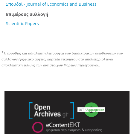
Σπουδαί - Journal of Economics and Business
Επιμέρους συλλογή
Scientific Papers
*
Η εύρυθμη και αδιάλειπτη λειτουργία των διαδικτυακών διευθύνσεων των
συλλογών (ψηφιακό αρχείο, καρτέλα τεκμηρίου στο αποθετήριο) είναι
αποκλειστική ευθύνη των αντίστοιχων Φορέων περιεχομένου.