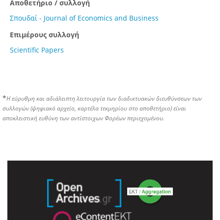
Αποθετήριο / συλλογή
Σπουδαί - Journal of Economics and Business
Επιμέρους συλλογή
Scientific Papers
*
Η εύρυθμη και αδιάλειπτη λειτουργία των διαδικτυακών διευθύνσεων των
συλλογών (ψηφιακό αρχείο, καρτέλα τεκμηρίου στο αποθετήριο) είναι
αποκλειστική ευθύνη των αντίστοιχων Φορέων περιεχομένου.