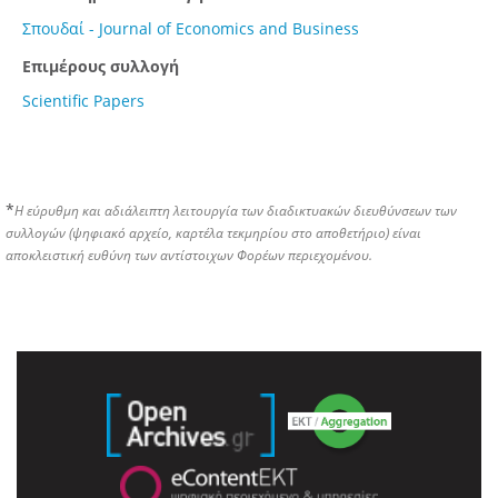
Σπουδαί - Journal of Economics and Business
Επιμέρους συλλογή
Scientific Papers
*
Η εύρυθμη και αδιάλειπτη λειτουργία των διαδικτυακών διευθύνσεων των
συλλογών (ψηφιακό αρχείο, καρτέλα τεκμηρίου στο αποθετήριο) είναι
αποκλειστική ευθύνη των αντίστοιχων Φορέων περιεχομένου.