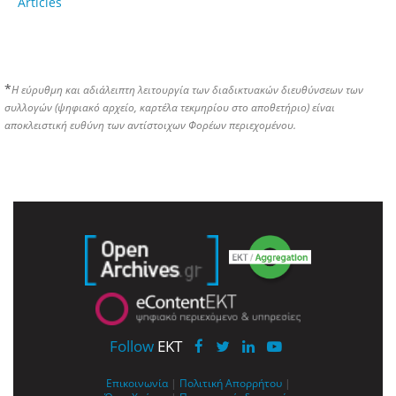
Articles
*
Η εύρυθμη και αδιάλειπτη λειτουργία των διαδικτυακών διευθύνσεων των
συλλογών (ψηφιακό αρχείο, καρτέλα τεκμηρίου στο αποθετήριο) είναι
αποκλειστική ευθύνη των αντίστοιχων Φορέων περιεχομένου.
Follow
EKT
Επικοινωνία
|
Πολιτική Απορρήτου
|