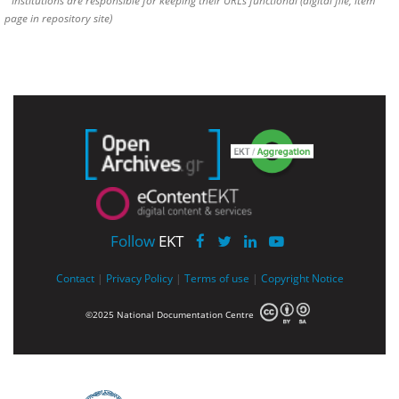
page in repository site)
Follow
EKT
Contact
|
Privacy Policy
|
Terms of use
|
Copyright Notice
©2025 National Documentation Centre