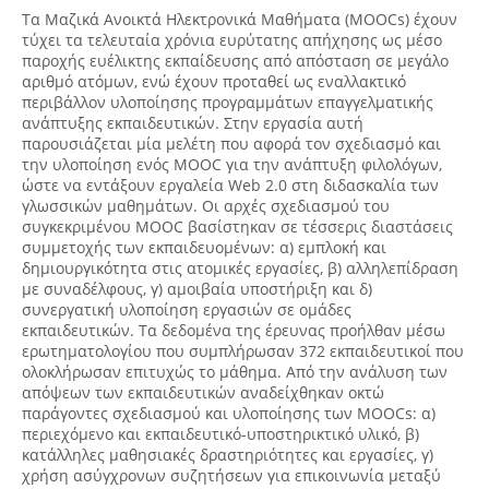
Τα Μαζικά Ανοικτά Ηλεκτρονικά Μαθήματα (MOOCs) έχουν
τύχει τα τελευταία χρόνια ευρύτατης απήχησης ως μέσο
παροχής ευέλικτης εκπαίδευσης από απόσταση σε μεγάλο
αριθμό ατόμων, ενώ έχουν προταθεί ως εναλλακτικό
περιβάλλον υλοποίησης προγραμμάτων επαγγελματικής
ανάπτυξης εκπαιδευτικών. Στην εργασία αυτή
παρουσιάζεται μία μελέτη που αφορά τον σχεδιασμό και
την υλοποίηση ενός MOOC για την ανάπτυξη φιλολόγων,
ώστε να εντάξουν εργαλεία Web 2.0 στη διδασκαλία των
γλωσσικών μαθημάτων. Οι αρχές σχεδιασμού του
συγκεκριμένου MOOC βασίστηκαν σε τέσσερις διαστάσεις
συμμετοχής των εκπαιδευομένων: α) εμπλοκή και
δημιουργικότητα στις ατομικές εργασίες, β) αλληλεπίδραση
με συναδέλφους, γ) αμοιβαία υποστήριξη και δ)
συνεργατική υλοποίηση εργασιών σε ομάδες
εκπαιδευτικών. Τα δεδομένα της έρευνας προήλθαν μέσω
ερωτηματολογίου που συμπλήρωσαν 372 εκπαιδευτικοί που
ολοκλήρωσαν επιτυχώς το μάθημα. Από την ανάλυση των
απόψεων των εκπαιδευτικών αναδείχθηκαν οκτώ
παράγοντες σχεδιασμού και υλοποίησης των MOOCs: α)
περιεχόμενο και εκπαιδευτικό-υποστηρικτικό υλικό, β)
κατάλληλες μαθησιακές δραστηριότητες και εργασίες, γ)
χρήση ασύγχρονων συζητήσεων για επικοινωνία μεταξύ