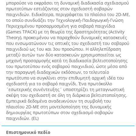
μπορούσε να εκφράσει τη δυναμική διαδικασία σχεδιασμού
πρωτοτύπων εστιάζοντας στον σχεδιαστή σοβαρών
παιχνιδιών. Ειδικότερα, περιγράφεται το πλαίσιο του 2D-ME,
το οποίο συνδυάζει την Τεχνολογική-Παιδαγωγική-Γνώση
Περιεχομένου προσαρμοσμένη για σοβαρά παιχνίδια
(Games TPACK) με τη θεωρία της δραστηριότητας (Activity
Theory), προκειμένου να παραχθούν δυναμικές κατασκευές
που ενσωματώνουν τις οπτικές του σχεδιαστή του σοβαρού
παιχνιδιού ως 1ου και 3ου προσώπου. Η αλληλεπίδραση
μεταξύ αυτών των δύο κατασκευών χρησιμοποιείται ως
μηχανή προσαρμογής κατά τη διαδικασία βελτιστοποίησης
του πρωτοτύπου ενός σοβαρού παιχνιδιού, ώστε μέσα από
την παραγωγή διαδοχικών εκδόσεων, το τελευταίο
πρωτότυπο να συγκλίνει στην επιθυμητή αρχική ιδέα του
σχεδιαστή για το σοβαρό παιχνίδι. Ένα πρωτόκολλο
΄εσωτερικής συνέντευξης΄ υποστηρίζει τη μεταγνωστική
σκέψη του σχεδιαστή σε όλη τη διάρκεια βελτιστοποίησης.
Εμπειρικά δεδομένα αναδεικνύουν τη συμβολή του
πλαισίου 2D-ME στη μοντελοποίηση της δυναμικής
δημιουργίας πρωτοτύπων στον σχεδιασμό σοβαρών
παιχνιδιών. (EL)
Επιστημονικό πεδίο