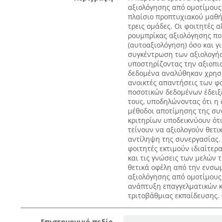
αξιολόγησης από ομοτίμους 
πλαίσιο προπτυχιακού μαθή
τρεις ομάδες. Οι φοιτητές 
ρουμπρίκας αξιολόγησης που
(αυτοαξιολόγηση) όσο και γι
συγκέντρωση των αξιολογήσ
υποστηρίζοντας την αξιοπισ
δεδομένα αναλύθηκαν χρησι
ανοικτές απαντήσεις των φ
ποσοτικών δεδομένων έδειξε
τους, υποδηλώνοντας ότι η 
μέθοδοι αποτίμησης της συν
κριτηρίων υποδεικνύουν ότι
τείνουν να αξιολογούν θετικ
αντίληψη της συνεργασίας.
φοιτητές εκτιμούν ιδιαίτερ
και τις γνώσεις των μελών 
θετικά οφέλη από την ενσω
αξιολόγησης από ομοτίμους
ανάπτυξη επαγγελματικών 
τριτοβάθμιας εκπαίδευσης. 
Επιστημονικό πεδίο