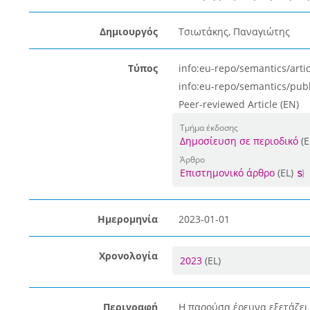
Δημιουργός
Τσιωτάκης, Παναγιώτης
Τύπος
info:eu-repo/semantics/artic
info:eu-repo/semantics/pub
Peer-reviewed Article (EN)
Τμήμα έκδοσης
Δημοσίευση σε περιοδικό
(E
Άρθρο
Επιστημονικό άρθρο
(EL)
Ημερομηνία
2023-01-01
Χρονολογία
2023
(EL)
Περιγραφή
Η παρούσα έρευνα εξετάζει