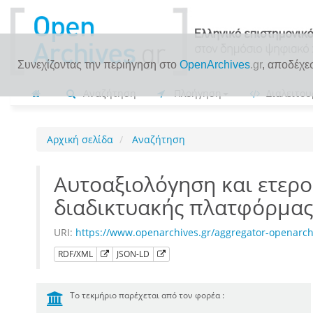
Συνεχίζοντας την περιήγηση στο
OpenArchives
.gr
, αποδέχε
Αναζήτηση
Πλοήγηση
Διαλειτου
Αρχική σελίδα
Αναζήτηση
Aυτοαξιολόγηση και ετερο
διαδικτυακής πλατφόρμας
URI:
https://www.openarchives.gr/aggregator-openarc
RDF/XML
JSON-LD
Το τεκμήριο παρέχεται από τον φορέα :