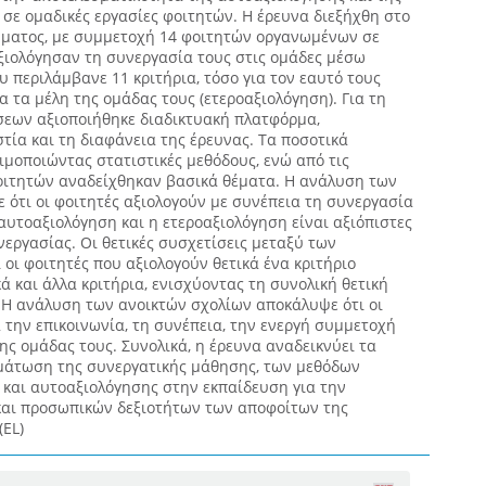
σε ομαδικές εργασίες φοιτητών. Η έρευνα διεξήχθη στο
ματος, με συμμετοχή 14 φοιτητών οργανωμένων σε
αξιολόγησαν τη συνεργασία τους στις ομάδες μέσω
 περιλάμβανε 11 κριτήρια, τόσο για τον εαυτό τους
α τα μέλη της ομάδας τους (ετεροαξιολόγηση). Για τη
εων αξιοποιήθηκε διαδικτυακή πλατφόρμα,
τία και τη διαφάνεια της έρευνας. Τα ποσοτικά
μοποιώντας στατιστικές μεθόδους, ενώ από τις
οιτητών αναδείχθηκαν βασικά θέματα. Η ανάλυση των
 ότι οι φοιτητές αξιολογούν με συνέπεια τη συνεργασία
αυτοαξιολόγηση και η ετεροαξιολόγηση είναι αξιόπιστες
εργασίας. Οι θετικές συσχετίσεις μεταξύ των
 οι φοιτητές που αξιολογούν θετικά ένα κριτήριο
ά και άλλα κριτήρια, ενισχύοντας τη συνολική θετική
 Η ανάλυση των ανοικτών σχολίων αποκάλυψε ότι οι
α την επικοινωνία, τη συνέπεια, την ενεργή συμμετοχή
της ομάδας τους. Συνολικά, η έρευνα αναδεικνύει τα
μάτωση της συνεργατικής μάθησης, των μεθόδων
 και αυτοαξιολόγησης στην εκπαίδευση για την
και προσωπικών δεξιοτήτων των αποφοίτων της
(EL)